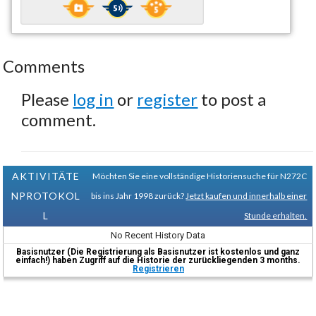
Comments
Please
log in
or
register
to post a
comment.
AKTIVITÄTE
Möchten Sie eine vollständige Historiensuche für N272C
NPROTOKOL
bis ins Jahr 1998 zurück?
Jetzt kaufen und innerhalb einer
L
Stunde erhalten.
No Recent History Data
Basisnutzer (Die Registrierung als Basisnutzer ist kostenlos und ganz
einfach!) haben Zugriff auf die Historie der zurückliegenden 3 months.
Registrieren