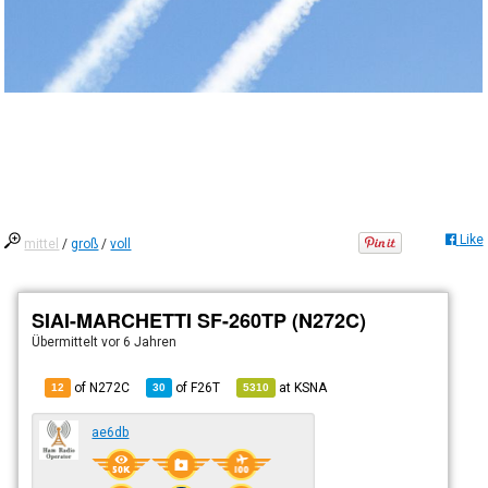
Like
mittel
/
groß
/
voll
SIAI-MARCHETTI SF-260TP (N272C)
Übermittelt
vor 6 Jahren
of N272C
of
F26T
at
KSNA
12
30
5310
ae6db