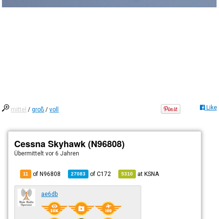
Like
mittel
/
groß
/
voll
Cessna Skyhawk (N96808)
Übermittelt
vor 6 Jahren
of N96808
of
C172
at
KSNA
11
27083
5310
ae6db