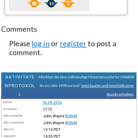
Comments
Please
log in
or
register
to post a
comment.
AKTIVITÄTE
Möchten Sie eine vollständige Historiensuche für N96808
NPROTOKOL
bis ins Jahr 1998 zurück?
Jetzt kaufen und innerhalb einer
L
Stunde erhalten.
06.08.2026
DATUM
C172
FLUGZEUG
John Wayne
(
KSNA
)
ABFLUGHAFEN
John Wayne
(
KSNA
)
ZIELFLUGHAFEN
13:10
PDT
ABFLUG
14:05
PDT
ANKUNFT