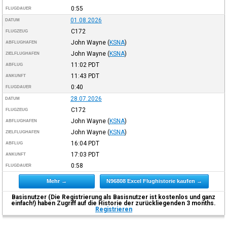
0:55
FLUGDAUER
01.08.2026
DATUM
C172
FLUGZEUG
John Wayne
(
KSNA
)
ABFLUGHAFEN
John Wayne
(
KSNA
)
ZIELFLUGHAFEN
11:02
PDT
ABFLUG
11:43
PDT
ANKUNFT
0:40
FLUGDAUER
28.07.2026
DATUM
C172
FLUGZEUG
John Wayne
(
KSNA
)
ABFLUGHAFEN
John Wayne
(
KSNA
)
ZIELFLUGHAFEN
16:04
PDT
ABFLUG
17:03
PDT
ANKUNFT
0:58
FLUGDAUER
Mehr →
N96808 Excel Flughistorie kaufen →
Basisnutzer (Die Registrierung als Basisnutzer ist kostenlos und ganz
einfach!) haben Zugriff auf die Historie der zurückliegenden 3 months.
Registrieren