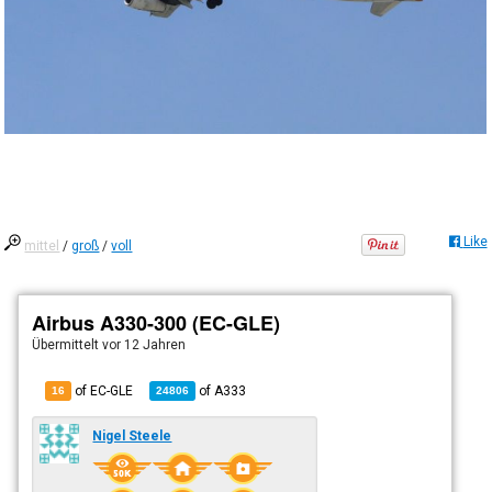
Like
mittel
/
groß
/
voll
Airbus A330-300 (EC-GLE)
Übermittelt
vor 12 Jahren
of EC-GLE
of
A333
16
24806
Nigel Steele