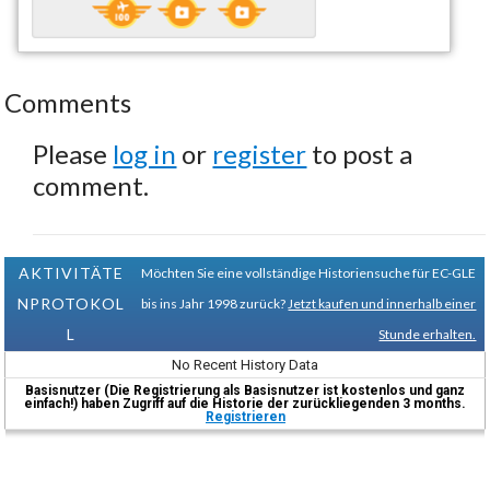
Comments
Please
log in
or
register
to post a
comment.
AKTIVITÄTE
Möchten Sie eine vollständige Historiensuche für EC-GLE
NPROTOKOL
bis ins Jahr 1998 zurück?
Jetzt kaufen und innerhalb einer
L
Stunde erhalten.
No Recent History Data
Basisnutzer (Die Registrierung als Basisnutzer ist kostenlos und ganz
einfach!) haben Zugriff auf die Historie der zurückliegenden 3 months.
Registrieren