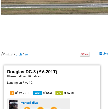
Like
mittel
/
groß
/
voll
Douglas DC-3 (YV-201T)
Übermittelt
vor 10 Jahren
Landing on Rwy 10.
of YV-201T
of
DC3
at
SVMI
4
3204
372
manuel silva