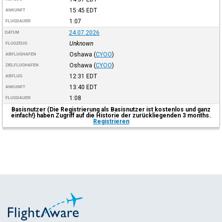
15:45
EDT
ANKUNFT
1:07
FLUGDAUER
24.07.2026
DATUM
Unknown
FLUGZEUG
Oshawa
(
CYOO
)
ABFLUGHAFEN
Oshawa
(
CYOO
)
ZIELFLUGHAFEN
12:31
EDT
ABFLUG
13:40
EDT
ANKUNFT
1:08
FLUGDAUER
Basisnutzer (Die Registrierung als Basisnutzer ist kostenlos und ganz
einfach!) haben Zugriff auf die Historie der zurückliegenden 3 months.
Registrieren