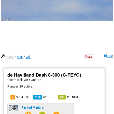
Like
mittel
/
groß
/
voll
de Havilland Dash 8-300 (C-FEYG)
Übermittelt
vor 6 Jahren
Runway 29 active
of C-FEYG
of
DH8C
at
TNCA
7
2196
495
Rashyd Maduro