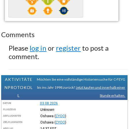
Comments
Please
log in
or
register
to post a
comment.
AKTIVITÄTE
Möchten Sie eine vollständige Historiensuche für C-FEYG
NPROTOKOL
bis ins Jahr 1998 zurück?
Jetzt kaufen und innerhalb einer
L
Stunde erhalten.
03.08.2026
DATUM
Unknown
FLUGZEUG
Oshawa
(
CYOO
)
ABFLUGHAFEN
Oshawa
(
CYOO
)
ZIELFLUGHAFEN
14:37
EDT
ABFLUG