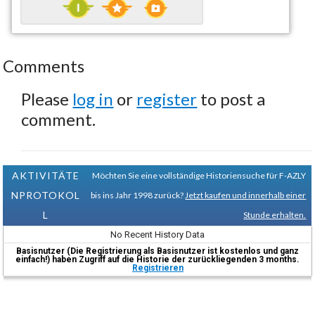
Comments
Please
log in
or
register
to post a
comment.
AKTIVITÄTE
Möchten Sie eine vollständige Historiensuche für F-AZLY
NPROTOKOL
bis ins Jahr 1998 zurück?
Jetzt kaufen und innerhalb einer
L
Stunde erhalten.
No Recent History Data
Basisnutzer (Die Registrierung als Basisnutzer ist kostenlos und ganz
einfach!) haben Zugriff auf die Historie der zurückliegenden 3 months.
Registrieren