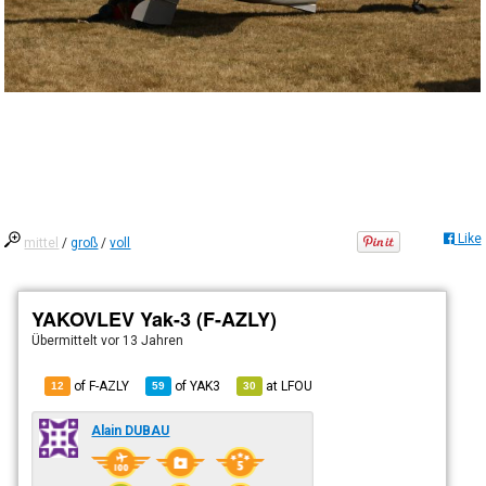
Like
mittel
/
groß
/
voll
YAKOVLEV Yak-3 (F-AZLY)
Übermittelt
vor 13 Jahren
of F-AZLY
of
YAK3
at
LFOU
12
59
30
Alain DUBAU