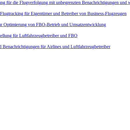
sung für die Flugverfolgung mit unbegrenzten Benachrichtigungen und 
 Flugtracking für Eigentümer und Betreiber von Business-Flugzeugen
ur Optimierung von FBO-Betrieb und Umsatzentwicklung
tellung für Luftfahrzeugbetreiber und FBO
enachrichtigungen für Airlines und Luftfahrzeugbetreiber