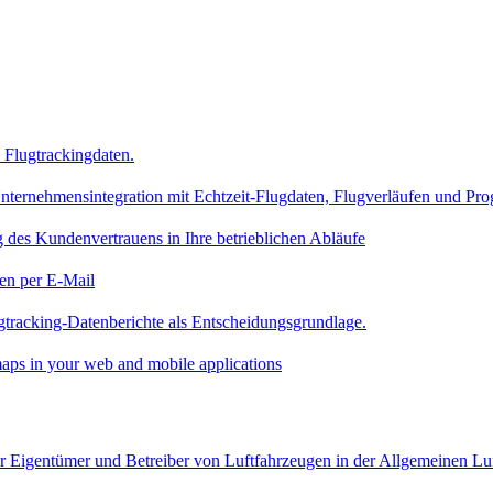
Flugtrackingdaten.
nternehmensintegration mit Echtzeit-Flugdaten, Flugverläufen und Pr
 des Kundenvertrauens in Ihre betrieblichen Abläufe
en per E-Mail
gtracking-Datenberichte als Entscheidungsgrundlage.
aps in your web and mobile applications
für Eigentümer und Betreiber von Luftfahrzeugen in der Allgemeinen Lu