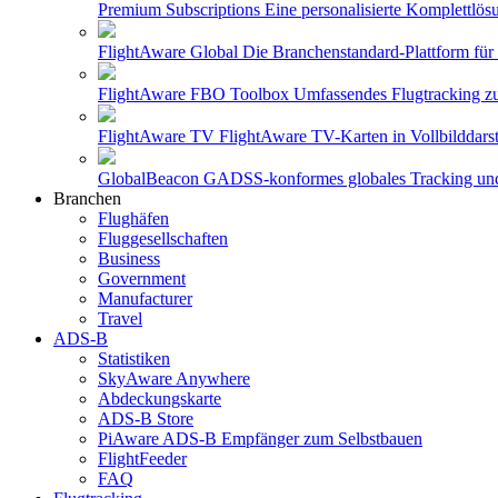
Premium Subscriptions
Eine personalisierte Komplettlö
FlightAware Global
Die Branchenstandard-Plattform für
FlightAware FBO Toolbox
Umfassendes Flugtracking z
FlightAware TV
FlightAware TV-Karten in Vollbilddars
GlobalBeacon
GADSS-konformes globales Tracking und B
Branchen
Flughäfen
Fluggesellschaften
Business
Government
Manufacturer
Travel
ADS-B
Statistiken
SkyAware Anywhere
Abdeckungskarte
ADS-B Store
PiAware ADS-B Empfänger zum Selbstbauen
FlightFeeder
FAQ