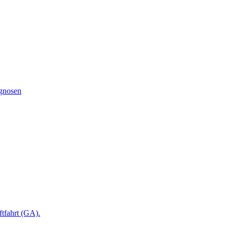
ognosen
ftfahrt (GA).