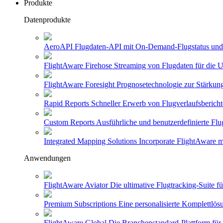
Produkte
Datenprodukte
AeroAPI
Flugdaten-API mit On-Demand-Flugstatus und 
FlightAware Firehose
Streaming von Flugdaten für die U
FlightAware Foresight
Prognosetechnologie zur Stärkung
Rapid Reports
Schneller Erwerb von Flugverlaufsbericht
Custom Reports
Ausführliche und benutzerdefinierte Flu
Integrated Mapping Solutions
Incorporate FlightAware m
Anwendungen
FlightAware Aviator
Die ultimative Flugtracking-Suite 
Premium Subscriptions
Eine personalisierte Komplettlö
FlightAware Global
Die Branchenstandard-Plattform für