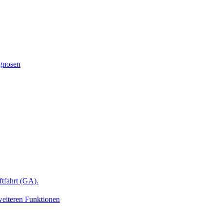
ognosen
ftfahrt (GA).
weiteren Funktionen