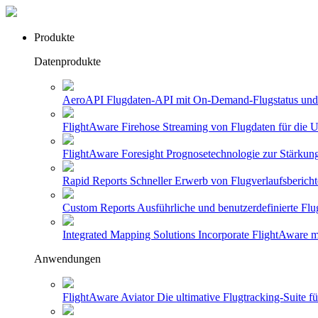
Produkte
Datenprodukte
AeroAPI
Flugdaten-API mit On-Demand-Flugstatus und 
FlightAware Firehose
Streaming von Flugdaten für die U
FlightAware Foresight
Prognosetechnologie zur Stärkung
Rapid Reports
Schneller Erwerb von Flugverlaufsbericht
Custom Reports
Ausführliche und benutzerdefinierte Flu
Integrated Mapping Solutions
Incorporate FlightAware m
Anwendungen
FlightAware Aviator
Die ultimative Flugtracking-Suite 