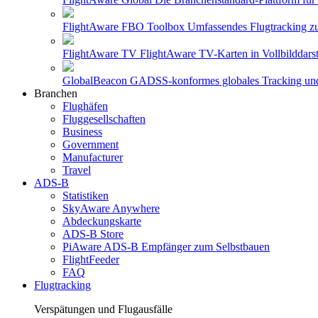
FlightAware FBO Toolbox
Umfassendes Flugtracking z
FlightAware TV
FlightAware TV-Karten in Vollbilddars
GlobalBeacon
GADSS-konformes globales Tracking und B
Branchen
Flughäfen
Fluggesellschaften
Business
Government
Manufacturer
Travel
ADS-B
Statistiken
SkyAware Anywhere
Abdeckungskarte
ADS-B Store
PiAware ADS-B Empfänger zum Selbstbauen
FlightFeeder
FAQ
Flugtracking
Verspätungen und Flugausfälle