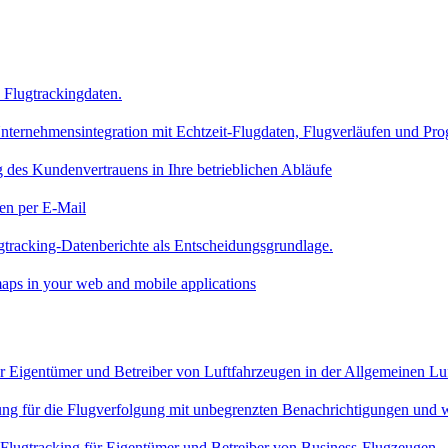
Flugtrackingdaten.
nternehmensintegration mit Echtzeit-Flugdaten, Flugverläufen und Pr
 des Kundenvertrauens in Ihre betrieblichen Abläufe
en per E-Mail
gtracking-Datenberichte als Entscheidungsgrundlage.
aps in your web and mobile applications
für Eigentümer und Betreiber von Luftfahrzeugen in der Allgemeinen Lu
sung für die Flugverfolgung mit unbegrenzten Benachrichtigungen und 
 Flugtracking für Eigentümer und Betreiber von Business-Flugzeugen