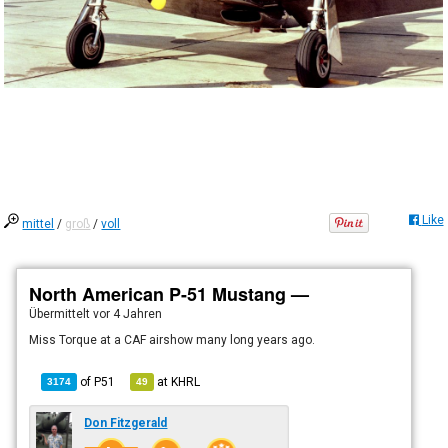
Like
mittel
/
groß
/
voll
North American P-51 Mustang —
Übermittelt
vor 4 Jahren
Miss Torque at a CAF airshow many long years ago.
of
P51
at
KHRL
3174
49
Don Fitzgerald