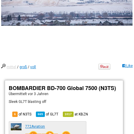
Like
mittel
/
groß
/
voll
BOMBARDIER BD-700 Global 7500 (N3TS)
Übermittelt
vor 3 Jahren
Sleek GL7T blasting off
of N3TS
of
GL7T
at
KBZN
6
665
1017
772Aviation