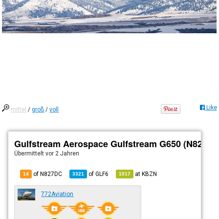
Like
mittel
/
groß
/
voll
Gulfstream Aerospace Gulfstream G650 (N827DC
Übermittelt
vor 2 Jahren
of N827DC
of
GLF6
at
KBZN
14
3321
1017
772Aviation