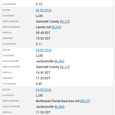
2:12
FLUGDAUER
06.08.2026
DATUM
LJ35
FLUGZEUG
Gwinnett County
(
KLZU
)
ABFLUGHAFEN
Laredo Intl
(
KLRD
)
ZIELFLUGHAFEN
09:43
EDT
ABFLUG
10:55
CDT
ANKUNFT
2:11
FLUGDAUER
04.08.2026
DATUM
LJ35
FLUGZEUG
Jacksonville
(
KJAX
)
ABFLUGHAFEN
Gwinnett County
(
KLZU
)
ZIELFLUGHAFEN
16:41
EDT
ABFLUG
17:29
EDT
ANKUNFT
0:47
FLUGDAUER
04.08.2026
DATUM
LJ35
FLUGZEUG
Northwest Florida Beaches Intl
(
KECP
)
ABFLUGHAFEN
Jacksonville
(
KJAX
)
ZIELFLUGHAFEN
11:33
CDT
ABFLUG