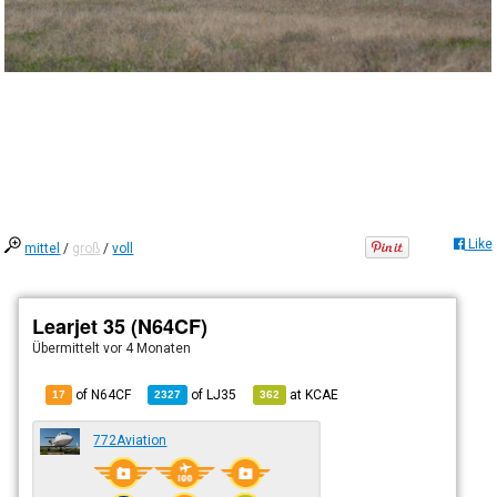
Like
mittel
/
groß
/
voll
Learjet 35 (N64CF)
Übermittelt
vor 4 Monaten
of N64CF
of
LJ35
at
KCAE
17
2327
362
772Aviation