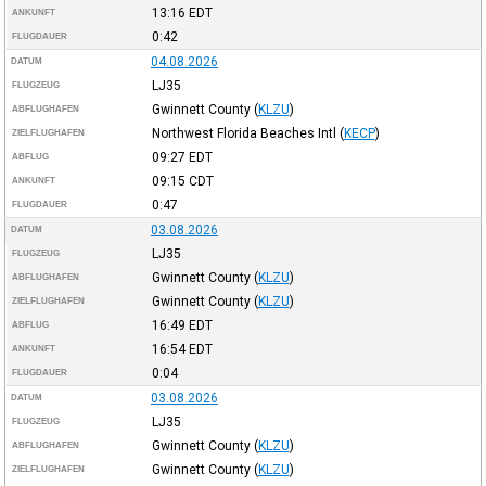
13:16
EDT
ANKUNFT
0:42
FLUGDAUER
04.08.2026
DATUM
LJ35
FLUGZEUG
Gwinnett County
(
KLZU
)
ABFLUGHAFEN
Northwest Florida Beaches Intl
(
KECP
)
ZIELFLUGHAFEN
09:27
EDT
ABFLUG
09:15
CDT
ANKUNFT
0:47
FLUGDAUER
03.08.2026
DATUM
LJ35
FLUGZEUG
Gwinnett County
(
KLZU
)
ABFLUGHAFEN
Gwinnett County
(
KLZU
)
ZIELFLUGHAFEN
16:49
EDT
ABFLUG
16:54
EDT
ANKUNFT
0:04
FLUGDAUER
03.08.2026
DATUM
LJ35
FLUGZEUG
Gwinnett County
(
KLZU
)
ABFLUGHAFEN
Gwinnett County
(
KLZU
)
ZIELFLUGHAFEN