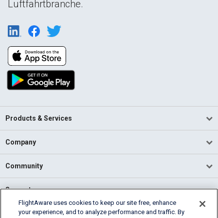
Luftfahrtbranche.
Products & Services
Company
Community
Support
FlightAware uses cookies to keep our site free, enhance
your experience, and to analyze performance and traffic. By
English (USA)