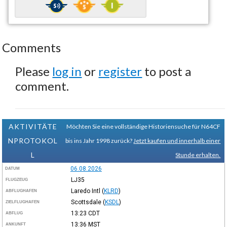
Comments
Please
log in
or
register
to post a
comment.
AKTIVITÄTE
Möchten Sie eine vollständige Historiensuche für N64CF
NPROTOKOL
bis ins Jahr 1998 zurück?
Jetzt kaufen und innerhalb einer
L
Stunde erhalten.
06.08.2026
DATUM
LJ35
FLUGZEUG
Laredo Intl
(
KLRD
)
ABFLUGHAFEN
Scottsdale
(
KSDL
)
ZIELFLUGHAFEN
13:23
CDT
ABFLUG
13:36
MST
ANKUNFT