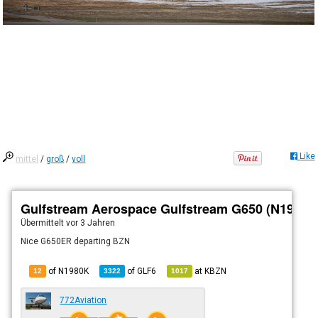
Like
mittel
/
groß
/
voll
Gulfstream Aerospace Gulfstream G650 (N1980K
Übermittelt
vor 3 Jahren
Nice G650ER departing BZN
of N1980K
of
GLF6
at
KBZN
12
3322
1017
772Aviation