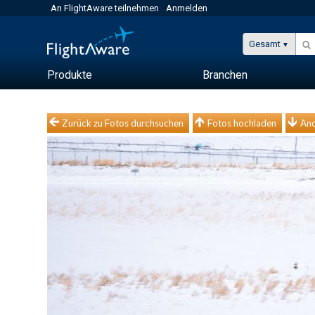
An FlightAware teilnehmen
Anmelden
Gesamt
Produkte
Branchen
Zurück zu Fotos durchsuchen
Fotos hochladen
And