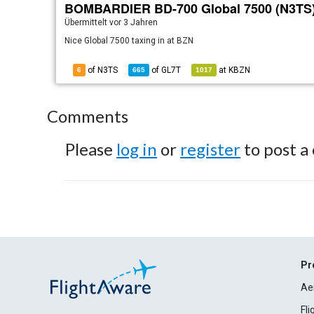
BOMBARDIER BD-700 Global 7500 (N3TS
Übermittelt
vor 3 Jahren
Nice Global 7500 taxing in at BZN
of N3TS
of
GL7T
at
KBZN
6
665
1017
Comments
Please
log in
or
register
to post a
Pr
Ae
Fl