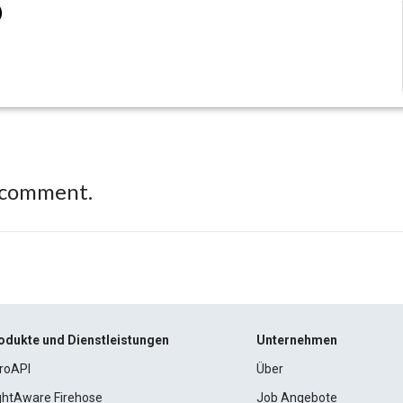
)
 comment.
odukte und Dienstleistungen
Unternehmen
roAPI
Über
ightAware Firehose
Job Angebote