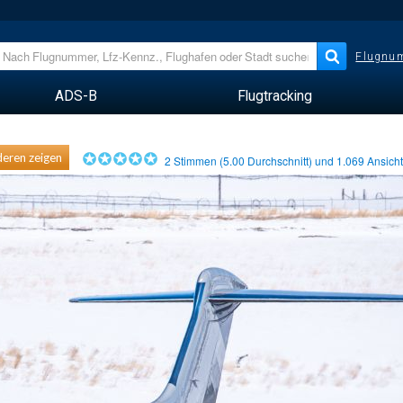
Flugnum
ADS-B
Flugtracking
eren zeigen
2
Stimmen (
5.00
Durchschnitt) und
1.069
Ansich