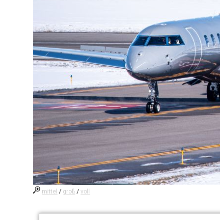
mittel
/
groß
/
voll