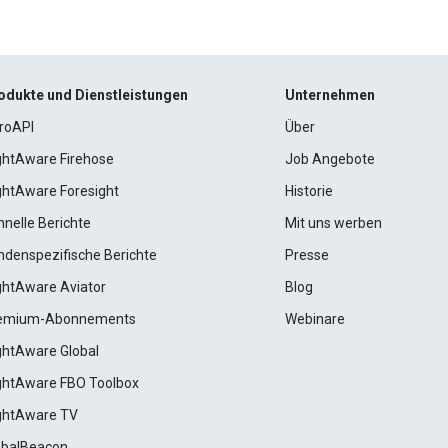
odukte und Dienstleistungen
Unternehmen
roAPI
Über
ightAware Firehose
Job Angebote
ightAware Foresight
Historie
hnelle Berichte
Mit uns werben
ndenspezifische Berichte
Presse
ightAware Aviator
Blog
emium-Abonnements
Webinare
ightAware Global
ightAware FBO Toolbox
ightAware TV
obalBeacon