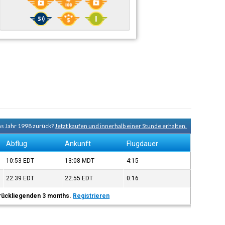
ns Jahr 1998 zurück?
Jetzt kaufen und innerhalb einer Stunde erhalten.
Abflug
Ankunft
Flugdauer
10:53
EDT
13:08
MDT
4:15
22:39
EDT
22:55
EDT
0:16
 zurückliegenden 3 months.
Registrieren