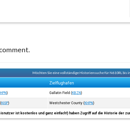
 comment.
Möchten Sie eine vollständige Historiensuche für N610RL bis i
Zielflughafen
KHPN
)
Gallatin Field
(
KBZN
)
(
KISP
)
Westchester County
(
KHPN
)
sisnutzer ist kostenlos und ganz einfach!) haben Zugriff auf die Historie der