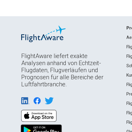
Pr
Ae
Fl
FlightAware liefert exakte
Fl
Analysen anhand von Echtzeit-
Sc
Flugdaten, Flugverläufen und
Ku
Prognosen für alle Bereiche der
Luftfahrtbranche.
Fl
Pr
Fl
Fl
Fl
Gl