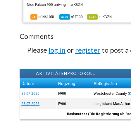
Nice Falcon 900 arriving into KBZN
of N610RL
of
F900
at
KBZN
15
4600
1017
Comments
Please
log in
or
register
to post a
AKTIVITÄTENPROTOKOLL
Datum
Flugzeug
Abflughafen
29.07.2026
F900
Westchester County
(
28.07.2026
F900
Long Island MacArthur
Basisnutzer (Die Registrierung als Ba