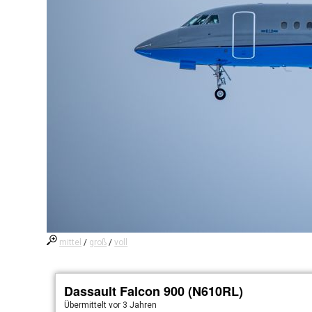
mittel
/
groß
/
voll
Dassault Falcon 900 (N610RL)
Übermittelt
vor 3 Jahren