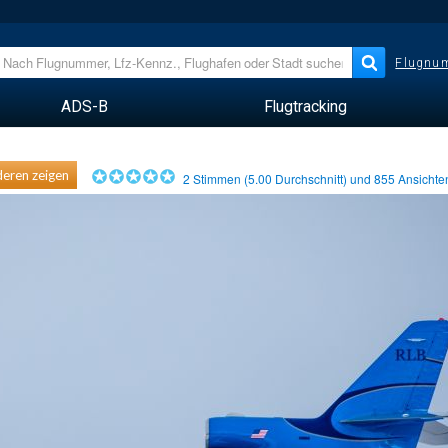
Flugnum
ADS-B
Flugtracking
eren zeigen
2
Stimmen (
5.00
Durchschnitt) und
855
Ansicht