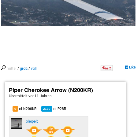
Like
mittel
/
groß
/
voll
Piper Cherokee Arrow (N200KR)
Übermittelt
vor 11 Jahren
of N200KR
of
P28R
6
2130
oleipelt