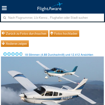
Zurück zu Fotos durchsuchen
Fotos hochladen
Anderen zeigen
18
Stimmen (
4.88
Durchschnitt) und
12.412
Ansichten