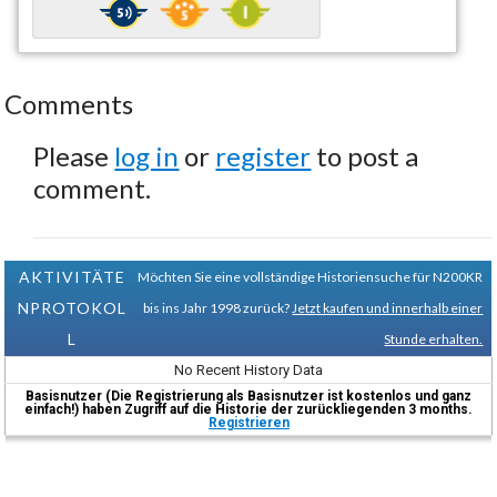
Comments
Please
log in
or
register
to post a
comment.
AKTIVITÄTE
Möchten Sie eine vollständige Historiensuche für N200KR
NPROTOKOL
bis ins Jahr 1998 zurück?
Jetzt kaufen und innerhalb einer
L
Stunde erhalten.
No Recent History Data
Basisnutzer (Die Registrierung als Basisnutzer ist kostenlos und ganz
einfach!) haben Zugriff auf die Historie der zurückliegenden 3 months.
Registrieren