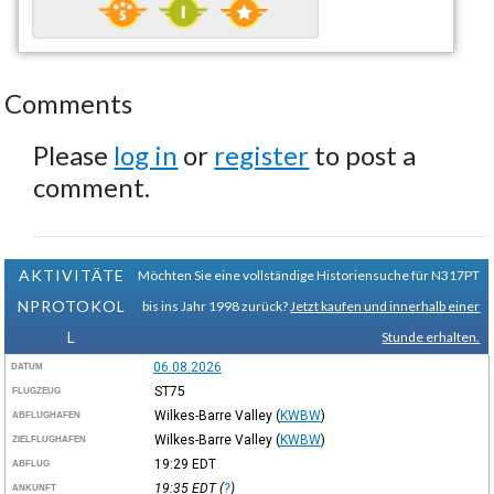
Comments
Please
log in
or
register
to post a
comment.
AKTIVITÄTE
Möchten Sie eine vollständige Historiensuche für N317PT
NPROTOKOL
bis ins Jahr 1998 zurück?
Jetzt kaufen und innerhalb einer
L
Stunde erhalten.
06.08.2026
DATUM
ST75
FLUGZEUG
Wilkes-Barre Valley
(
KWBW
)
ABFLUGHAFEN
Wilkes-Barre Valley
(
KWBW
)
ZIELFLUGHAFEN
19:29
EDT
ABFLUG
19:35
EDT
(
?
)
ANKUNFT