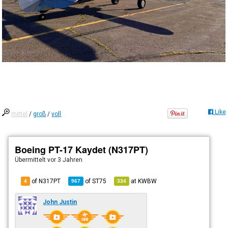
Like
mittel
/
groß
/
voll
Boeing PT-17 Kaydet (N317PT)
Übermittelt
vor 3 Jahren
of N317PT
of
ST75
at
KWBW
4
967
334
John Justin