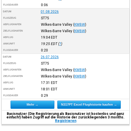
0:06
FLUGDAUER
01.08.2026
DATUM
ST75
FLUGZEUG
Wilkes-Barre Valley
(
KWBW
)
ABFLUGHAFEN
Wilkes-Barre Valley
(
KWBW
)
ZIELFLUGHAFEN
19:04
EDT
ABFLUG
19:25
EDT
(
?
)
ANKUNFT
0:20
FLUGDAUER
26.07.2026
DATUM
ST75
FLUGZEUG
Wilkes-Barre Valley
(
KWBW
)
ABFLUGHAFEN
Wilkes-Barre Valley
(
KWBW
)
ZIELFLUGHAFEN
17:31
EDT
ABFLUG
18:01
EDT
ANKUNFT
0:29
FLUGDAUER
Mehr →
N317PT Excel Flughistorie kaufen →
Basisnutzer (Die Registrierung als Basisnutzer ist kostenlos und ganz
einfach!) haben Zugriff auf die Historie der zurückliegenden 3 months.
Registrieren