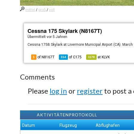
mittel
/
groß
/
voll
Cessna 175 Skylark (N8167T)
Übermittelt
vor 5 Jahren
Cessna 175B Skylark at Livermore Municipal Airport (CA). March
of N8167T
of
C175
at
KLVK
1
314
1178
Comments
Please
log in
or
register
to post a
AKTIVITÄTENPROTOKOLL
Datum
Flugzeug
Abflughafen