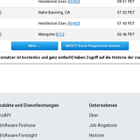
Henderson Exec
(
KHND
)
08:51
PDT
D
)
Nahe Banning, CA
07:32
PDT
Henderson Exec
(
KHND
)
07:43
PDT
D
)
Mesquite
(
67L
)
06:46
PDT
Mehr →
N8167T Excel Flughistorie kaufen →
sisnutzer ist kostenlos und ganz einfach!) haben Zugriff auf die Historie der
odukte und Dienstleistungen
Unternehmen
roAPI
Über
ightAware Firehose
Job Angebote
ightAware Foresight
Historie