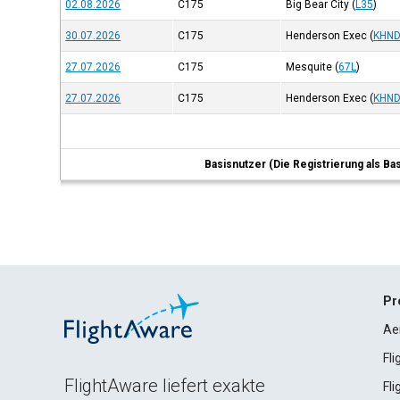
02.08.2026
C175
Big Bear City
(
L35
)
30.07.2026
C175
Henderson Exec
(
KHN
27.07.2026
C175
Mesquite
(
67L
)
27.07.2026
C175
Henderson Exec
(
KHN
Basisnutzer (Die Registrierung als Ba
Pr
Ae
Fl
FlightAware liefert exakte
Fl