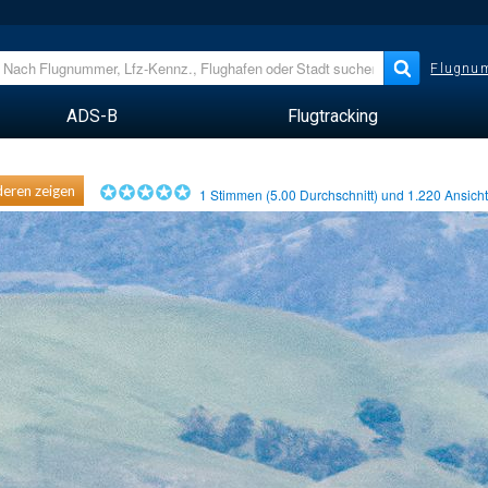
Flugnum
ADS-B
Flugtracking
eren zeigen
1
Stimmen (
5.00
Durchschnitt) und
1.220
Ansich