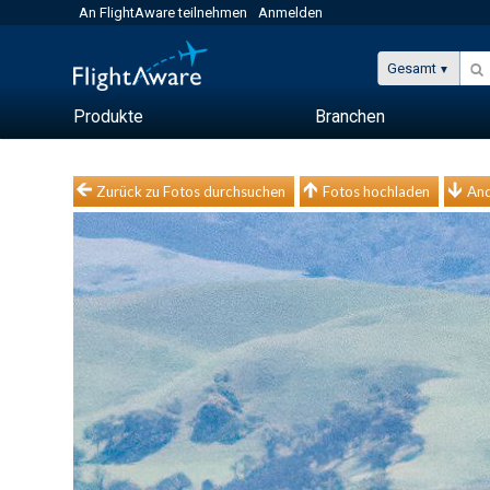
An FlightAware teilnehmen
Anmelden
Gesamt
Produkte
Branchen
Zurück zu Fotos durchsuchen
Fotos hochladen
And