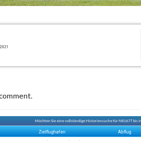
 2021
 comment.
Möchten Sie eine vollständige Historiensuche für N8167T bis i
Zielflughafen
Abflug