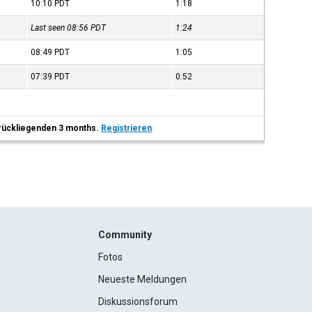
10:10
PDT
1:18
Last seen 08:56
PDT
1:24
08:49
PDT
1:05
07:39
PDT
0:52
 zurückliegenden 3 months.
Registrieren
Community
Fotos
Neueste Meldungen
Diskussionsforum