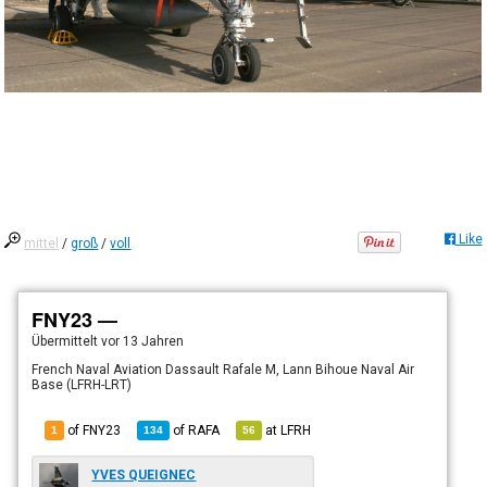
Like
mittel
/
groß
/
voll
FNY23 —
Übermittelt
vor 13 Jahren
French Naval Aviation Dassault Rafale M, Lann Bihoue Naval Air
Base (LFRH-LRT)
of FNY23
of
RAFA
at
LFRH
1
134
56
YVES QUEIGNEC