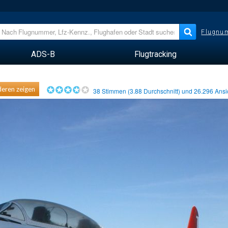
Flugnum
ADS-B
Flugtracking
eren zeigen
38
Stimmen (
3.88
Durchschnitt) und
26.296
Ansi