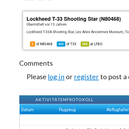
Lockheed T-33 Shooting Star (N80468)
Übermittelt
vor 13 Jahren
Lockheed T-33A Shooting Star, Les Ailes Anciennes Museum, To
of N80468
of
T33
at
LFBO
1
456
698
Comments
Please
log in
or
register
to post a
AKTIVITÄTENPROTOKOLL
Datum
Flugzeug
Abflughafe