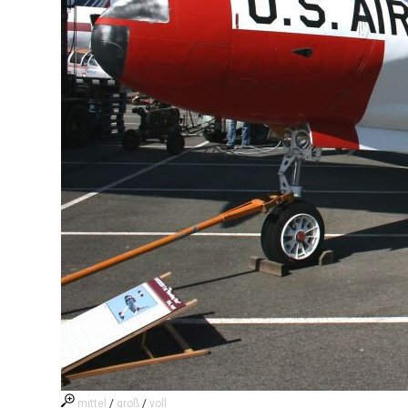
mittel
/
groß
/
voll