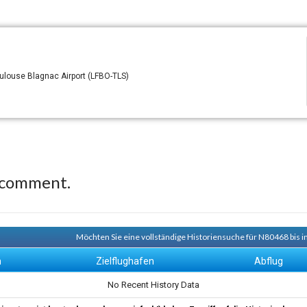
ulouse Blagnac Airport (LFBO-TLS)
 comment.
Möchten Sie eine vollständige Historiensuche für N80468 bis i
n
Zielflughafen
Abflug
No Recent History Data