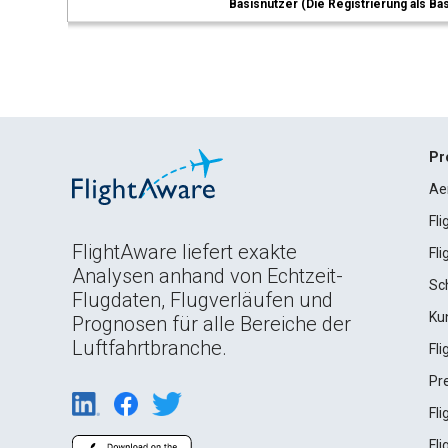
Basisnutzer (Die Registrierung als Ba
Pr
Ae
Fl
FlightAware liefert exakte
Fl
Analysen anhand von Echtzeit-
Sc
Flugdaten, Flugverläufen und
Ku
Prognosen für alle Bereiche der
Luftfahrtbranche.
Fl
Pr
Fl
Fl