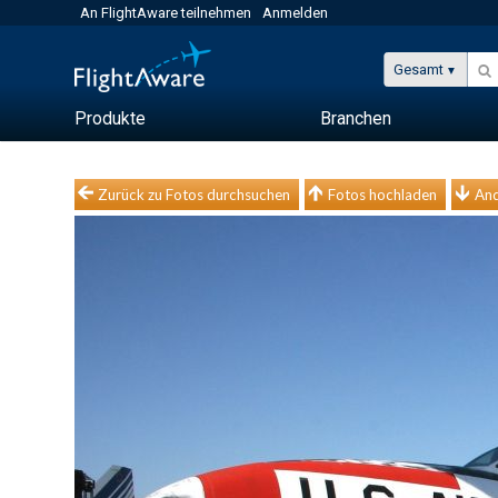
An FlightAware teilnehmen
Anmelden
Gesamt
Produkte
Branchen
Zurück zu Fotos durchsuchen
Fotos hochladen
And