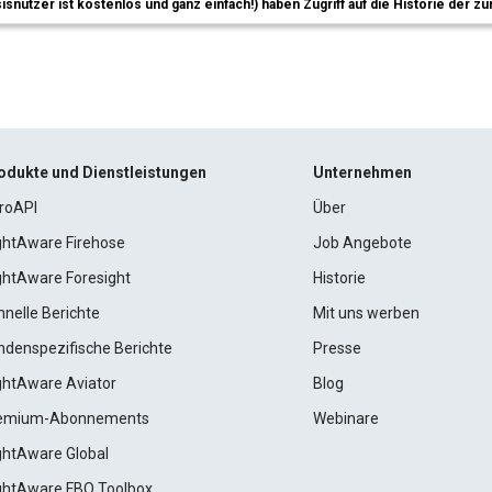
sisnutzer ist kostenlos und ganz einfach!) haben Zugriff auf die Historie der
odukte und Dienstleistungen
Unternehmen
roAPI
Über
ightAware Firehose
Job Angebote
ightAware Foresight
Historie
hnelle Berichte
Mit uns werben
ndenspezifische Berichte
Presse
ightAware Aviator
Blog
emium-Abonnements
Webinare
ightAware Global
ightAware FBO Toolbox