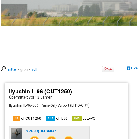
Like
mittel
/
groß
/
voll
Ilyushin Il-96 (CUT1250)
Übermittelt
vor 12 Jahren
Ilyushin IL-96-300, Paris-Orly Airport (LFPO-ORY)
of CUT1250
of
IL96
at
LFPO
49
245
845
YVES QUEIGNEC