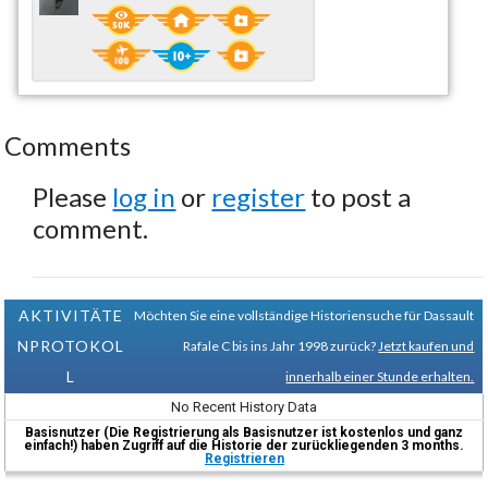
Comments
Please
log in
or
register
to post a
comment.
AKTIVITÄTE
Möchten Sie eine vollständige Historiensuche für Dassault
NPROTOKOL
Rafale C bis ins Jahr 1998 zurück?
Jetzt kaufen und
L
innerhalb einer Stunde erhalten.
No Recent History Data
Basisnutzer (Die Registrierung als Basisnutzer ist kostenlos und ganz
einfach!) haben Zugriff auf die Historie der zurückliegenden 3 months.
Registrieren