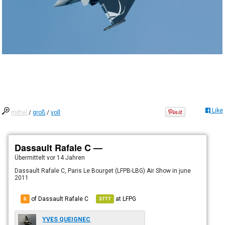
Like
mittel
/
groß
/
voll
Dassault Rafale C —
Übermittelt
vor 14 Jahren
Dassault Rafale C, Paris Le Bourget (LFPB-LBG) Air Show in june
2011
of Dassault Rafale C
at
LFPG
6
3777
YVES QUEIGNEC