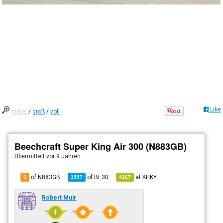
Like
mittel
/
groß
/
voll
Beechcraft Super King Air 300 (N883GB)
Übermittelt
vor 9 Jahren
of N883GB
of
BE30
at
KHKY
3
1597
4167
Robert Muir