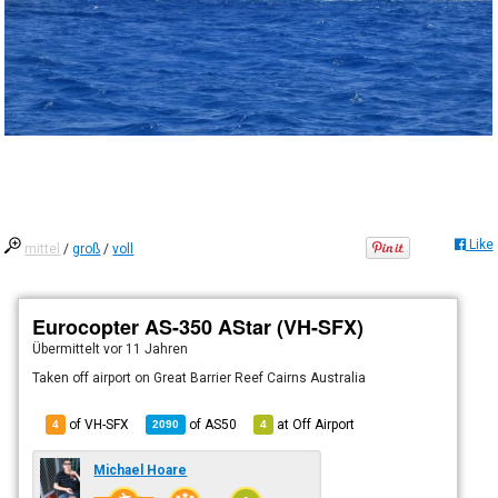
Like
mittel
/
groß
/
voll
Eurocopter AS-350 AStar (VH-SFX)
Übermittelt
vor 11 Jahren
Taken off airport on Great Barrier Reef Cairns Australia
of VH-SFX
of
AS50
at
Off Airport
4
2090
4
Michael Hoare