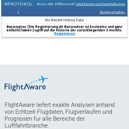
NPROTOKOL
bis ins Jahr 1998 zurück?
Jetzt kaufen und innerhalb einer
L
Stunde erhalten.
No Recent History Data
Basisnutzer (Die Registrierung als Basisnutzer ist kostenlos und ganz
einfach!) haben Zugriff auf die Historie der zurückliegenden 3 months.
Registrieren
FlightAware liefert exakte Analysen anhand
von Echtzeit-Flugdaten, Flugverläufen und
Prognosen für alle Bereiche der
Luftfahrtbranche.