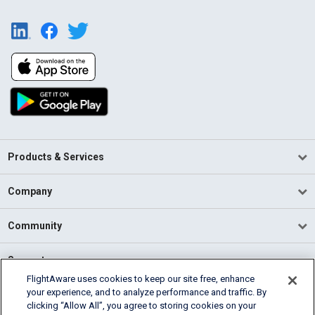
Products & Services
Company
Community
Support
FlightAware uses cookies to keep our site free, enhance
your experience, and to analyze performance and traffic. By
English (USA)
clicking “Allow All”, you agree to storing cookies on your
2026 FlightAware