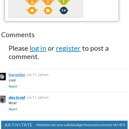
Comments
Please
log in
or
register
to post a
comment.
bjaygarber
vor 11 Jahren
cool
Report
alex kropf
vor 11 Jahren
Nice!
Report
AKTIVITÄTE
Möchten Sie eine vollständige Historiensuche für VH-SFX