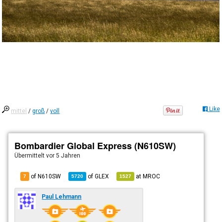
Like
mittel
/
groß
/
voll
Bombardier Global Express (N610SW)
Übermittelt
vor 5 Jahren
of N610SW
of
GLEX
at
MROC
7
5720
1527
Paul Lehmann