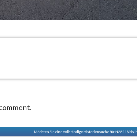
 comment.
Möchten Sie eine vollständige Historiensuche für N28218 bis i