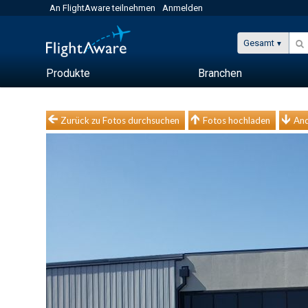
An FlightAware teilnehmen
Anmelden
Gesamt
Produkte
Branchen
Zurück zu Fotos durchsuchen
Fotos hochladen
And