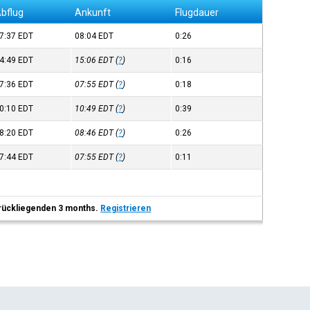
bflug
Ankunft
Flugdauer
7:37
EDT
08:04
EDT
0:26
4:49
EDT
15:06
EDT
(
?
)
0:16
7:36
EDT
07:55
EDT
(
?
)
0:18
0:10
EDT
10:49
EDT
(
?
)
0:39
8:20
EDT
08:46
EDT
(
?
)
0:26
7:44
EDT
07:55
EDT
(
?
)
0:11
 zurückliegenden 3 months.
Registrieren