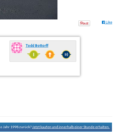
Like
Todd Bottorff
ns Jahr 1998 zurück?
Jetzt kaufen und innerhalb einer Stunde erhalten.