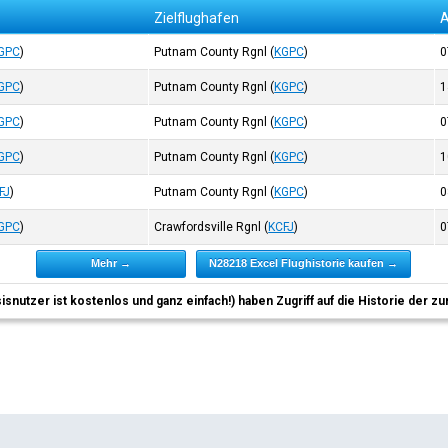
Zielflughafen
A
GPC
)
Putnam County Rgnl
(
KGPC
)
0
GPC
)
Putnam County Rgnl
(
KGPC
)
1
GPC
)
Putnam County Rgnl
(
KGPC
)
0
GPC
)
Putnam County Rgnl
(
KGPC
)
1
FJ
)
Putnam County Rgnl
(
KGPC
)
0
GPC
)
Crawfordsville Rgnl
(
KCFJ
)
0
Mehr →
N28218 Excel Flughistorie kaufen →
sisnutzer ist kostenlos und ganz einfach!) haben Zugriff auf die Historie der