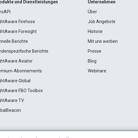
odukte und Dienstleistungen
Unternehmen
roAPI
Über
ightAware Firehose
Job Angebote
ightAware Foresight
Historie
hnelle Berichte
Mit uns werben
ndenspezifische Berichte
Presse
ightAware Aviator
Blog
emium-Abonnements
Webinare
ightAware Global
ightAware FBO Toolbox
ightAware TV
obalBeacon