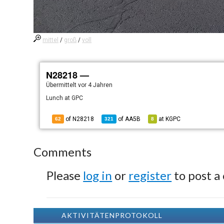
mittel
/
groß
/
voll
N28218 —
Übermittelt
vor 4 Jahren
Lunch at GPC
of N28218
of
AA5B
at
KGPC
62
321
8
Comments
Please
log in
or
register
to post a
AKTIVITÄTENPROTOKOLL