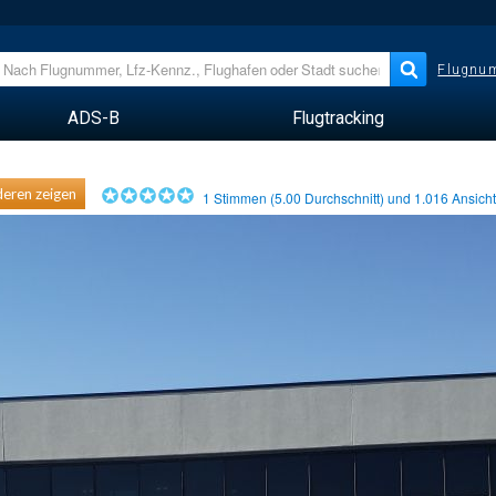
Flugnum
ADS-B
Flugtracking
eren zeigen
1
Stimmen (
5.00
Durchschnitt) und
1.016
Ansich