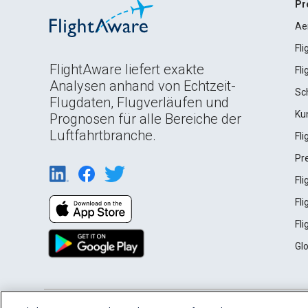
Pr
Ae
Fl
FlightAware liefert exakte
Fl
Analysen anhand von Echtzeit-
Sc
Flugdaten, Flugverläufen und
Ku
Prognosen für alle Bereiche der
Luftfahrtbranche.
Fl
Pr
Fl
Fl
Fl
Gl