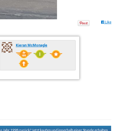
Like
Kieran McMonagle
ns Jahr 1998 zurück?
Jetzt kaufen und innerhalb einer Stunde erhalten.