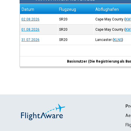
Datum
Flugzeug
Abflughafen
02.08.2026
SR20
Cape May County
(
KW
01.08.2026
SR20
Cape May County
(
KW
31.07.2026
SR20
Lancaster
(
KLNS
)
Basisnutzer (Die Registrierung als Ba
Pr
Ae
Fl