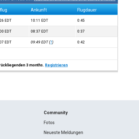
flug
Ankunft
Flugdauer
:26
EDT
10:11
EDT
0:45
:00
EDT
08:37
EDT
0:37
:07
EDT
09:49
EDT
(
?
)
0:42
 zurückliegenden 3 months.
Registrieren
Community
Fotos
Neueste Meldungen