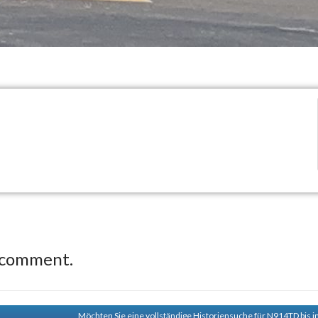
 comment.
Möchten Sie eine vollständige Historiensuche für N914TD bis i