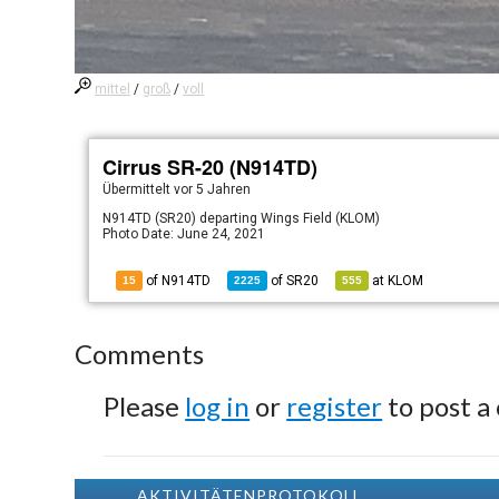
mittel
/
groß
/
voll
Cirrus SR-20 (N914TD)
Übermittelt
vor 5 Jahren
N914TD (SR20) departing Wings Field (KLOM)
Photo Date: June 24, 2021
of N914TD
of
SR20
at
KLOM
15
2225
555
Comments
Please
log in
or
register
to post a
AKTIVITÄTENPROTOKOLL