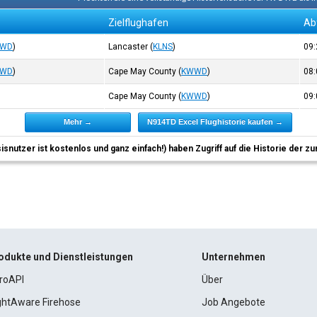
Zielflughafen
Ab
WD
)
Lancaster
(
KLNS
)
09
WD
)
Cape May County
(
KWWD
)
08
Cape May County
(
KWWD
)
09
Mehr →
N914TD Excel Flughistorie kaufen →
sisnutzer ist kostenlos und ganz einfach!) haben Zugriff auf die Historie der
odukte und Dienstleistungen
Unternehmen
roAPI
Über
ightAware Firehose
Job Angebote