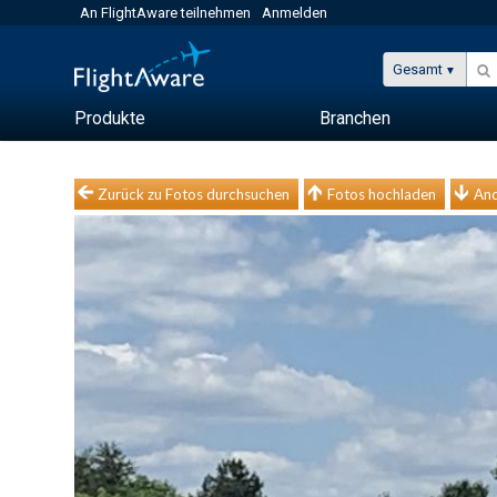
An FlightAware teilnehmen
Anmelden
Gesamt
Produkte
Branchen
Zurück zu Fotos durchsuchen
Fotos hochladen
And