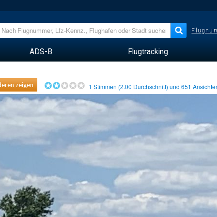
Flugnum
ADS-B
Flugtracking
eren zeigen
1
Stimmen (
2.00
Durchschnitt) und
651
Ansicht