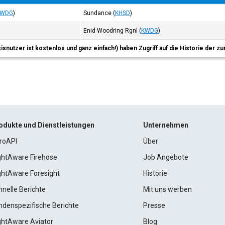
KWDG
)
Sundance
(
KHSD
)
Enid Woodring Rgnl
(
KWDG
)
sisnutzer ist kostenlos und ganz einfach!) haben Zugriff auf die Historie der
odukte und Dienstleistungen
Unternehmen
roAPI
Über
ightAware Firehose
Job Angebote
ightAware Foresight
Historie
hnelle Berichte
Mit uns werben
ndenspezifische Berichte
Presse
ightAware Aviator
Blog