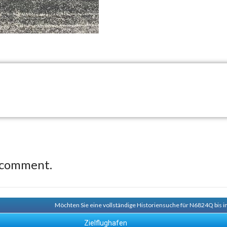
 comment.
Möchten Sie eine vollständige Historiensuche für N6824Q bis i
Zielflughafen