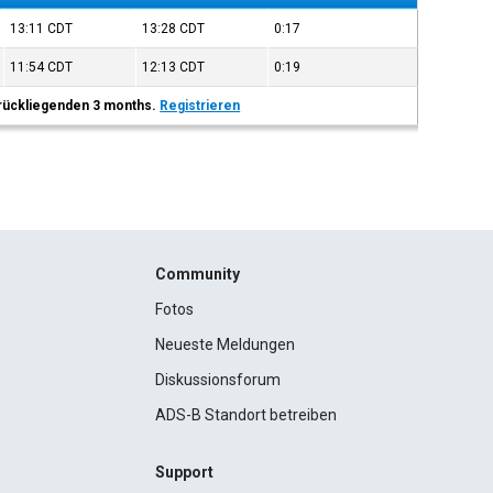
13:11
CDT
13:28
CDT
0:17
11:54
CDT
12:13
CDT
0:19
 zurückliegenden 3 months.
Registrieren
Community
Fotos
Neueste Meldungen
Diskussionsforum
ADS-B Standort betreiben
Support