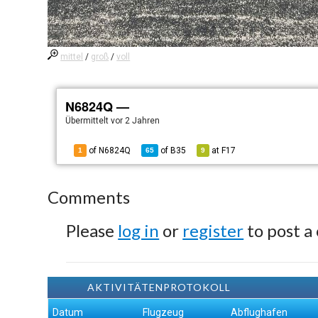
mittel
/
groß
/
voll
N6824Q —
Übermittelt
vor 2 Jahren
of N6824Q
of
B35
at
F17
1
65
9
Comments
Please
log in
or
register
to post a
AKTIVITÄTENPROTOKOLL
Datum
Flugzeug
Abflughafen