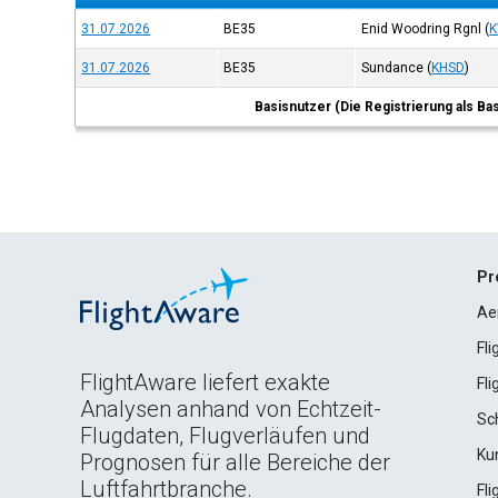
31.07.2026
BE35
Enid Woodring Rgnl
(
31.07.2026
BE35
Sundance
(
KHSD
)
Basisnutzer (Die Registrierung als Ba
Pr
Ae
Fl
FlightAware liefert exakte
Fl
Analysen anhand von Echtzeit-
Sc
Flugdaten, Flugverläufen und
Ku
Prognosen für alle Bereiche der
Luftfahrtbranche.
Fl