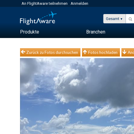
An FlightAware teilnehmen
Anmelden
Gesamt
Produkte
Branchen
Zurück zu Fotos durchsuchen
Fotos hochladen
And