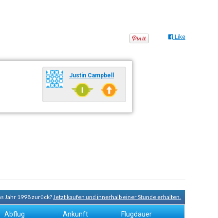
Like
Justin Campbell
ns Jahr 1998 zurück?
Jetzt kaufen und innerhalb einer Stunde erhalten.
Abflug
Ankunft
Flugdauer