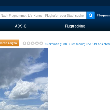
Flugnum
ADS-B
Flugtracking
eren zeigen
0
Stimmen (
0.00
Durchschnitt) und
619
Ansicht