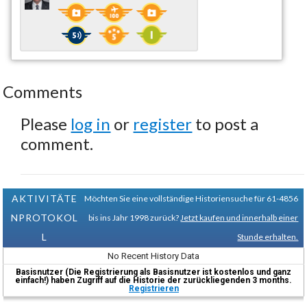
Comments
Please
log in
or
register
to post a
comment.
AKTIVITÄTE
Möchten Sie eine vollständige Historiensuche für 61-4856
NPROTOKOL
bis ins Jahr 1998 zurück?
Jetzt kaufen und innerhalb einer
L
Stunde erhalten.
No Recent History Data
Basisnutzer (Die Registrierung als Basisnutzer ist kostenlos und ganz
einfach!) haben Zugriff auf die Historie der zurückliegenden 3 months.
Registrieren