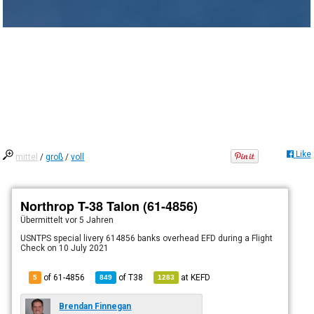
Like
mittel
/
groß
/
voll
Northrop T-38 Talon (61-4856)
Übermittelt
vor 5 Jahren
USNTPS special livery 614856 banks overhead EFD during a Flight
Check on 10 July 2021
of 61-4856
of
T38
at
KEFD
5
849
1283
Brendan Finnegan