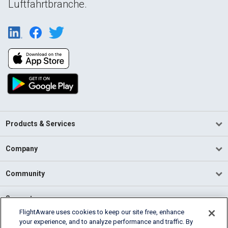
Luftfahrtbranche.
Products & Services
Company
Community
Support
FlightAware uses cookies to keep our site free, enhance
your experience, and to analyze performance and traffic. By
English (USA)