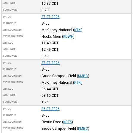
10:37
CDT
ANKUNFT
3:20
FLUGDAUER
27.07.2026
DATUM
SF50
FLUGZEUG
McKinney National
(
KTKI
)
ABFLUGHAFEN
Hooks Mem
(
KDWH
)
ZIELFLUGHAFEN
11:49
CDT
ABFLUG
12:49
CDT
ANKUNFT
0:59
FLUGDAUER
27.07.2026
DATUM
SF50
FLUGZEUG
Bruce Campbell Field
(
KMBO
)
ABFLUGHAFEN
McKinney National
(
KTKI
)
ZIELFLUGHAFEN
06:44
CDT
ABFLUG
08:10
CDT
ANKUNFT
1:26
FLUGDAUER
26.07.2026
DATUM
SF50
FLUGZEUG
Destin Exec
(
KDTS
)
ABFLUGHAFEN
Bruce Campbell Field
(
KMBO
)
ZIELFLUGHAFEN