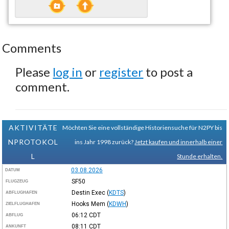
Comments
Please
log in
or
register
to post a
comment.
AKTIVITÄTE
Möchten Sie eine vollständige Historiensuche für N2PY bis
NPROTOKOL
ins Jahr 1998 zurück?
Jetzt kaufen und innerhalb einer
L
Stunde erhalten.
03.08.2026
DATUM
SF50
FLUGZEUG
Destin Exec
(
KDTS
)
ABFLUGHAFEN
Hooks Mem
(
KDWH
)
ZIELFLUGHAFEN
06:12
CDT
ABFLUG
08:11
CDT
ANKUNFT