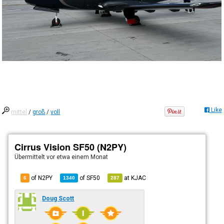
Like
mittel
/
groß
/
voll
Cirrus Vision SF50 (N2PY)
Übermittelt
vor etwa einem Monat
of N2PY
of
SF50
at
KJAC
6
1340
287
Doug Scott