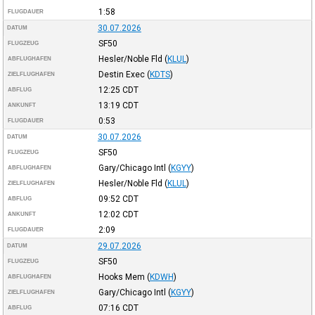
1:58
FLUGDAUER
30.07.2026
DATUM
SF50
FLUGZEUG
Hesler/Noble Fld
(
KLUL
)
ABFLUGHAFEN
Destin Exec
(
KDTS
)
ZIELFLUGHAFEN
12:25
CDT
ABFLUG
13:19
CDT
ANKUNFT
0:53
FLUGDAUER
30.07.2026
DATUM
SF50
FLUGZEUG
Gary/Chicago Intl
(
KGYY
)
ABFLUGHAFEN
Hesler/Noble Fld
(
KLUL
)
ZIELFLUGHAFEN
09:52
CDT
ABFLUG
12:02
CDT
ANKUNFT
2:09
FLUGDAUER
29.07.2026
DATUM
SF50
FLUGZEUG
Hooks Mem
(
KDWH
)
ABFLUGHAFEN
Gary/Chicago Intl
(
KGYY
)
ZIELFLUGHAFEN
07:16
CDT
ABFLUG