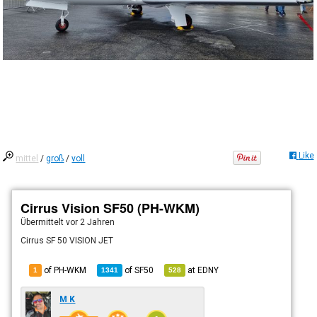
Like
mittel
/
groß
/
voll
Cirrus Vision SF50 (PH-WKM)
Übermittelt
vor 2 Jahren
Cirrus SF 50 VISION JET
of PH-WKM
of
SF50
at
EDNY
1
1341
528
M K