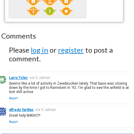
Comments
Please
log in
or
register
to post a
comment.
Larry Toler
vor 5 Jahren
Seems like a lot of activity in Zweibrucken lately. That base was closing
down by the time I got to Ramstein in '92. I'm glad to see the airfield is at
lest still active.
Report
alfredo fariñas
vor 5 Jahren
Great help MAGIC!!!
Report