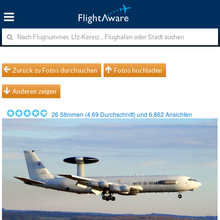
Zurück zu Fotos durchsuchen
Fotos hochladen
Anderen zeigen
26
Stimmen (
4.69
Durchschnitt) und
6.862
Ansichten