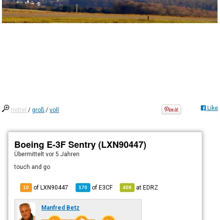
Like
mittel
/
groß
/
voll
Boeing E-3F Sentry (LXN90447)
Übermittelt
vor 5 Jahren
touch and go
of LXN90447
of
E3CF
at
EDRZ
10
170
408
Manfred Betz