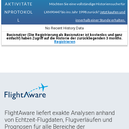
AKTIVITÄTE
Möchten Sie eine vollständige Historiensuche für
NPROTOKOL
LXN90447 bis ins Jahr 1998 zurück?
Jetzt kaufen und
L
innerhalb einer Stunde erhalten.
No Recent History Data
Basisnutzer (Die Registrierung als Basisnutzer ist kostenlos und ganz
einfach!) haben Zugriff auf die Historie der zurückliegenden 3 months.
Registrieren
FlightAware liefert exakte Analysen anhand
von Echtzeit-Flugdaten, Flugverläufen und
Prognosen für alle Bereiche der