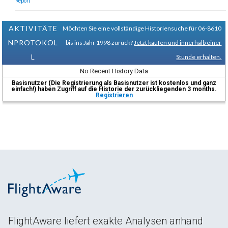
Report
AKTIVITÄTE
Möchten Sie eine vollständige Historiensuche für 06-8610
NPROTOKOL
bis ins Jahr 1998 zurück?
Jetzt kaufen und innerhalb einer
L
Stunde erhalten.
No Recent History Data
Basisnutzer (Die Registrierung als Basisnutzer ist kostenlos und ganz
einfach!) haben Zugriff auf die Historie der zurückliegenden 3 months.
Registrieren
FlightAware liefert exakte Analysen anhand