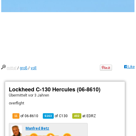
Like
mittel
/
groß
/
voll
Lockheed C-130 Hercules (06-8610)
Übermittelt
vor 3 Jahren
overflight
of 06-8610
of
C130
at
EDRZ
11
6163
402
Manfred Betz