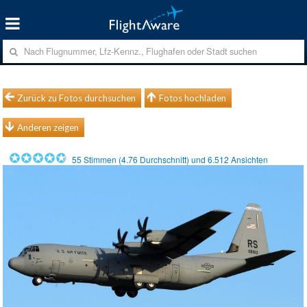
Zurück zu Fotos durchsuchen
Fotos hochladen
Anderen zeigen
55
Stimmen (
4.76
Durchschnitt) und
6.512
Ansichten