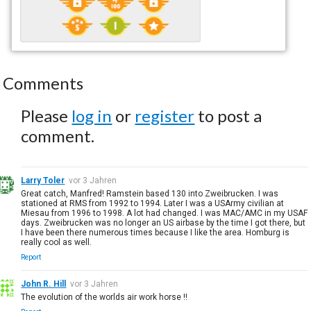
Comments
Please
log in
or
register
to post a
comment.
Larry Toler
vor 3 Jahren
Great catch, Manfred! Ramstein based 130 into Zweibrucken. I was
stationed at RMS from 1992 to 1994. Later I was a USArmy civilian at
Miesau from 1996 to 1998. A lot had changed. I was MAC/AMC in my USAF
days. Zweibrucken was no longer an US airbase by the time I got there, but
I have been there numerous times because I like the area. Homburg is
really cool as well.
Report
John R. Hill
vor 3 Jahren
The evolution of the worlds air work horse !!