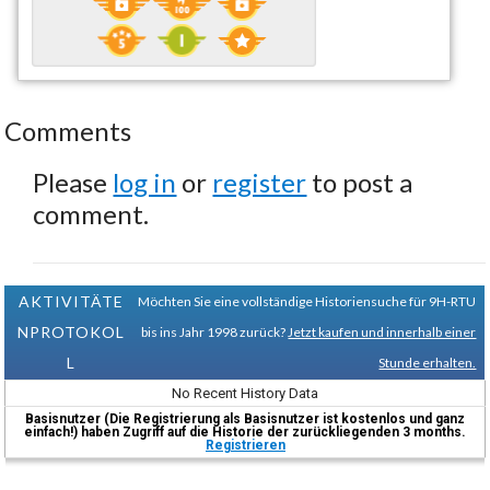
Comments
Please
log in
or
register
to post a
comment.
AKTIVITÄTE
Möchten Sie eine vollständige Historiensuche für 9H-RTU
NPROTOKOL
bis ins Jahr 1998 zurück?
Jetzt kaufen und innerhalb einer
L
Stunde erhalten.
No Recent History Data
Basisnutzer (Die Registrierung als Basisnutzer ist kostenlos und ganz
einfach!) haben Zugriff auf die Historie der zurückliegenden 3 months.
Registrieren