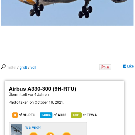
Like
mittel
/
groß
/
voll
Airbus A330-300 (9H-RTU)
Übermittelt
vor 4 Jahren
Photo taken on October 10, 2021.
of 9H-RTU
of
A333
at
EPWA
8
24804
1301
WalAndPl