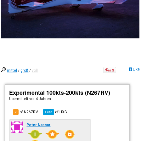
Like
mittel
/
groß
/
voll
Experimental 100kts-200kts (N267RV)
Übermittelt
vor 4 Jahren
of N267RV
of
HXB
2
1752
Peter Nassar