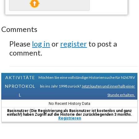
Comments
Please
log in
or
register
to post a
comment.
AKTIVITÄTE
Möchten Sie eine vollständige Historiensuche für N267RV
NPROTOKOL
bis ins Jahr 1998 zurück?
Jetzt kaufen und innerhalb einer
L
Stunde erhalten.
No Recent History Data
Basisnutzer (Die Registrierung als Basisnutzer ist kostenlos und ganz
einfach!) haben Zugriff auf die Historie der zurückliegenden 3 months.
Registrieren