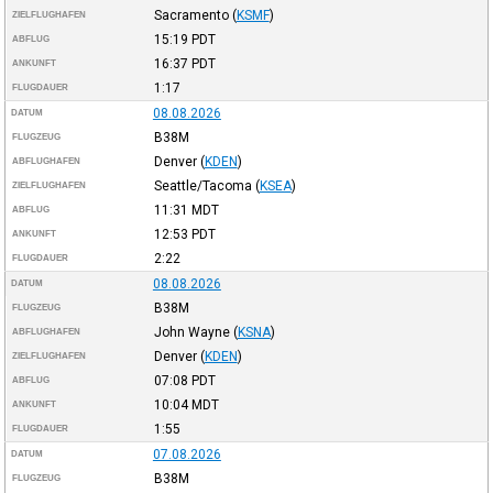
Sacramento
(
KSMF
)
ZIELFLUGHAFEN
15:19
PDT
ABFLUG
16:37
PDT
ANKUNFT
1:17
FLUGDAUER
08.08.2026
DATUM
B38M
FLUGZEUG
Denver
(
KDEN
)
ABFLUGHAFEN
Seattle/Tacoma
(
KSEA
)
ZIELFLUGHAFEN
11:31
MDT
ABFLUG
12:53
PDT
ANKUNFT
2:22
FLUGDAUER
08.08.2026
DATUM
B38M
FLUGZEUG
John Wayne
(
KSNA
)
ABFLUGHAFEN
Denver
(
KDEN
)
ZIELFLUGHAFEN
07:08
PDT
ABFLUG
10:04
MDT
ANKUNFT
1:55
FLUGDAUER
07.08.2026
DATUM
B38M
FLUGZEUG