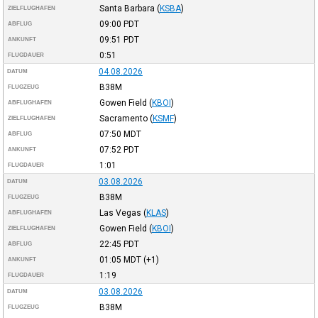
Santa Barbara
(
KSBA
)
ZIELFLUGHAFEN
09:00
PDT
ABFLUG
09:51
PDT
ANKUNFT
0:51
FLUGDAUER
04.08.2026
DATUM
B38M
FLUGZEUG
Gowen Field
(
KBOI
)
ABFLUGHAFEN
Sacramento
(
KSMF
)
ZIELFLUGHAFEN
07:50
MDT
ABFLUG
07:52
PDT
ANKUNFT
1:01
FLUGDAUER
03.08.2026
DATUM
B38M
FLUGZEUG
Las Vegas
(
KLAS
)
ABFLUGHAFEN
Gowen Field
(
KBOI
)
ZIELFLUGHAFEN
22:45
PDT
ABFLUG
01:05
MDT
(+1)
ANKUNFT
1:19
FLUGDAUER
03.08.2026
DATUM
B38M
FLUGZEUG