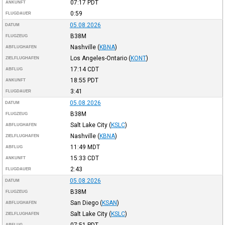
07:17
PDT
ANKUNFT
0:59
FLUGDAUER
05.08.2026
DATUM
B38M
FLUGZEUG
Nashville
(
KBNA
)
ABFLUGHAFEN
Los Angeles-Ontario
(
KONT
)
ZIELFLUGHAFEN
17:14
CDT
ABFLUG
18:55
PDT
ANKUNFT
3:41
FLUGDAUER
05.08.2026
DATUM
B38M
FLUGZEUG
Salt Lake City
(
KSLC
)
ABFLUGHAFEN
Nashville
(
KBNA
)
ZIELFLUGHAFEN
11:49
MDT
ABFLUG
15:33
CDT
ANKUNFT
2:43
FLUGDAUER
05.08.2026
DATUM
B38M
FLUGZEUG
San Diego
(
KSAN
)
ABFLUGHAFEN
Salt Lake City
(
KSLC
)
ZIELFLUGHAFEN
07:51
PDT
ABFLUG