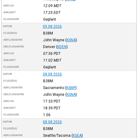
12:09
MDT
ABFLUG
17:23
EDT
ANKUNFT
Geplant
FLUGDAUER
09.08.2026
DATUM
B38M
FLUGZEUG
John Wayne
(
KSNA
)
ABFLUGHAFEN
Denver
(
KDEN
)
ZIELFLUGHAFEN
07:56
PDT
ABFLUG
11:02
MDT
ANKUNFT
Geplant
FLUGDAUER
08.08.2026
DATUM
B38M
FLUGZEUG
Sacramento
(
KSMF
)
ABFLUGHAFEN
John Wayne
(
KSNA
)
ZIELFLUGHAFEN
17:33
PDT
ABFLUG
18:39
PDT
ANKUNFT
1:06
FLUGDAUER
08.08.2026
DATUM
B38M
FLUGZEUG
Seattle/Tacoma
(
KSEA
)
ABFLUGHAFEN