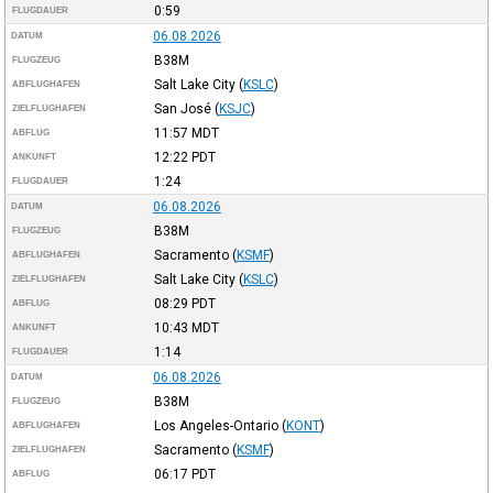
0:59
FLUGDAUER
06.08.2026
DATUM
B38M
FLUGZEUG
Salt Lake City
(
KSLC
)
ABFLUGHAFEN
San José
(
KSJC
)
ZIELFLUGHAFEN
11:57
MDT
ABFLUG
12:22
PDT
ANKUNFT
1:24
FLUGDAUER
06.08.2026
DATUM
B38M
FLUGZEUG
Sacramento
(
KSMF
)
ABFLUGHAFEN
Salt Lake City
(
KSLC
)
ZIELFLUGHAFEN
08:29
PDT
ABFLUG
10:43
MDT
ANKUNFT
1:14
FLUGDAUER
06.08.2026
DATUM
B38M
FLUGZEUG
Los Angeles-Ontario
(
KONT
)
ABFLUGHAFEN
Sacramento
(
KSMF
)
ZIELFLUGHAFEN
06:17
PDT
ABFLUG