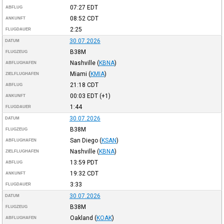
07:27
EDT
ABFLUG
08:52
CDT
ANKUNFT
2:25
FLUGDAUER
30.07.2026
DATUM
B38M
FLUGZEUG
Nashville
(
KBNA
)
ABFLUGHAFEN
Miami
(
KMIA
)
ZIELFLUGHAFEN
21:18
CDT
ABFLUG
00:03
EDT
(+1)
ANKUNFT
1:44
FLUGDAUER
30.07.2026
DATUM
B38M
FLUGZEUG
San Diego
(
KSAN
)
ABFLUGHAFEN
Nashville
(
KBNA
)
ZIELFLUGHAFEN
13:59
PDT
ABFLUG
19:32
CDT
ANKUNFT
3:33
FLUGDAUER
30.07.2026
DATUM
B38M
FLUGZEUG
Oakland
(
KOAK
)
ABFLUGHAFEN