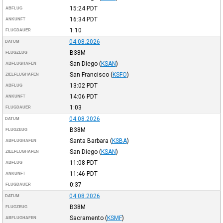
15:24
PDT
ABFLUG
16:34
PDT
ANKUNFT
1:10
FLUGDAUER
04.08.2026
DATUM
B38M
FLUGZEUG
San Diego
(
KSAN
)
ABFLUGHAFEN
San Francisco
(
KSFO
)
ZIELFLUGHAFEN
13:02
PDT
ABFLUG
14:06
PDT
ANKUNFT
1:03
FLUGDAUER
04.08.2026
DATUM
B38M
FLUGZEUG
Santa Barbara
(
KSBA
)
ABFLUGHAFEN
San Diego
(
KSAN
)
ZIELFLUGHAFEN
11:08
PDT
ABFLUG
11:46
PDT
ANKUNFT
0:37
FLUGDAUER
04.08.2026
DATUM
B38M
FLUGZEUG
Sacramento
(
KSMF
)
ABFLUGHAFEN