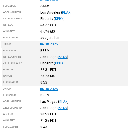
B38M
FLUGZEUG
Los Angeles
(
KLAX
)
ABFLUGHAFEN
Phoenix
(
KPHX
)
ZIELFLUGHAFEN
06:21
PDT
ABFLUG
07:18
MST
ANKUNFT
ausgefallen
FLUGDAUER
06.08.2026
DATUM
B38M
FLUGZEUG
San Diego
(
KSAN
)
ABFLUGHAFEN
Phoenix
(
KPHX
)
ZIELFLUGHAFEN
22:31
PDT
ABFLUG
23:25
MST
ANKUNFT
0:53
FLUGDAUER
06.08.2026
DATUM
B38M
FLUGZEUG
Las Vegas
(
KLAS
)
ABFLUGHAFEN
San Diego
(
KSAN
)
ZIELFLUGHAFEN
20:52
PDT
ABFLUG
21:36
PDT
ANKUNFT
0:43
FLUGDAUER