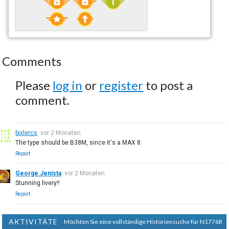
Comments
Please
log in
or
register
to post a
comment.
bixlercs
vor 2 Monaten
The type should be B38M, since it's a MAX 8.
Report
George Jenista
vor 2 Monaten
Stunning livery!!
Report
AKTIVITÄTE
Möchten Sie eine vollständige Historiensuche für N1776R