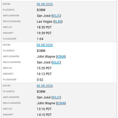
06.08.2026
DATUM
B38M
FLUGZEUG
San José
(
KSJC
)
ABFLUGHAFEN
Las Vegas
(
KLAS
)
ZIELFLUGHAFEN
18:35
PDT
ABFLUG
19:39
PDT
ANKUNFT
1:04
FLUGDAUER
06.08.2026
DATUM
B38M
FLUGZEUG
John Wayne
(
KSNA
)
ABFLUGHAFEN
San José
(
KSJC
)
ZIELFLUGHAFEN
15:20
PDT
ABFLUG
16:12
PDT
ANKUNFT
0:52
FLUGDAUER
06.08.2026
DATUM
B38M
FLUGZEUG
San José
(
KSJC
)
ABFLUGHAFEN
John Wayne
(
KSNA
)
ZIELFLUGHAFEN
13:16
PDT
ABFLUG
14:15
PDT
ANKUNFT