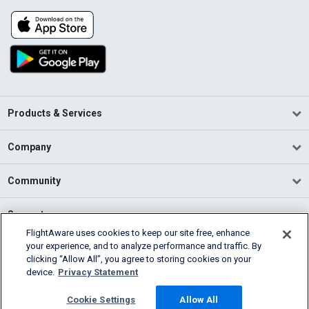
Products & Services
Company
Community
Support
FlightAware uses cookies to keep our site free, enhance
your experience, and to analyze performance and traffic. By
English (USA)
clicking “Allow All”, you agree to storing cookies on your
2026 FlightAware
device.
Privacy Statement
Terms of Use
Privacy
Cookie Settings
Cookie Settings
Allow All