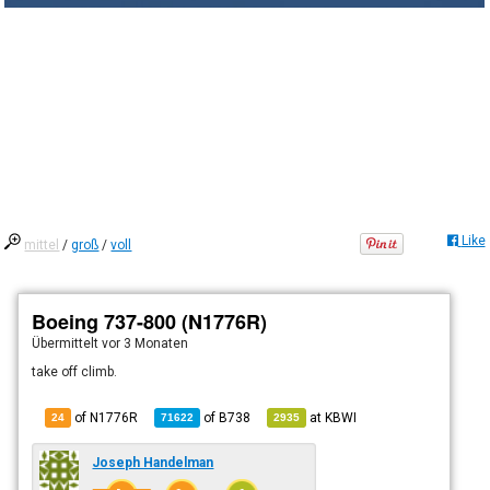
Like
mittel
/
groß
/
voll
Boeing 737-800 (N1776R)
Übermittelt
vor 3 Monaten
take off climb.
of N1776R
of
B738
at
KBWI
24
71622
2935
Joseph Handelman