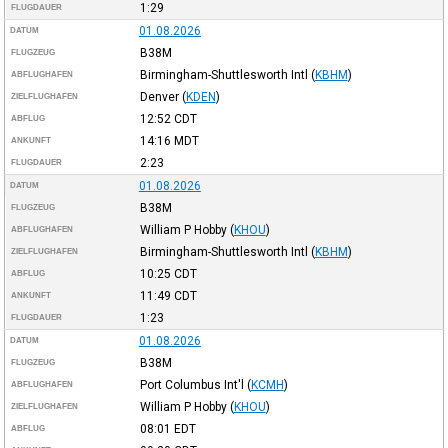
1:29
FLUGDAUER
01.08.2026
DATUM
B38M
FLUGZEUG
Birmingham-Shuttlesworth Intl
(
KBHM
)
ABFLUGHAFEN
Denver
(
KDEN
)
ZIELFLUGHAFEN
12:52
CDT
ABFLUG
14:16
MDT
ANKUNFT
2:23
FLUGDAUER
01.08.2026
DATUM
B38M
FLUGZEUG
William P Hobby
(
KHOU
)
ABFLUGHAFEN
Birmingham-Shuttlesworth Intl
(
KBHM
)
ZIELFLUGHAFEN
10:25
CDT
ABFLUG
11:49
CDT
ANKUNFT
1:23
FLUGDAUER
01.08.2026
DATUM
B38M
FLUGZEUG
Port Columbus Int'l
(
KCMH
)
ABFLUGHAFEN
William P Hobby
(
KHOU
)
ZIELFLUGHAFEN
08:01
EDT
ABFLUG