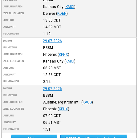
Kansas City
(
KMCI
)
ABFLUGHAFEN
Denver
(
KDEN
)
ZIELFLUGHAFEN
13:50
CDT
ABFLUG
14:09
MDT
ANKUNFT
1:19
FLUGDAUER
29.07.2026
DATUM
B38M
FLUGZEUG
Phoenix
(
KPHX
)
ABFLUGHAFEN
Kansas City
(
KMCI
)
ZIELFLUGHAFEN
08:23
MST
ABFLUG
12:36
CDT
ANKUNFT
2:12
FLUGDAUER
29.07.2026
DATUM
B38M
FLUGZEUG
Austin-Bergstrom Int'l
(
KAUS
)
ABFLUGHAFEN
Phoenix
(
KPHX
)
ZIELFLUGHAFEN
07:00
CDT
ABFLUG
06:51
MST
ANKUNFT
1:51
FLUGDAUER