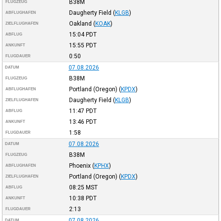
B38M
FLUGZEUG
Daugherty Field
(
KLGB
)
ABFLUGHAFEN
Oakland
(
KOAK
)
ZIELFLUGHAFEN
15:04
PDT
ABFLUG
15:55
PDT
ANKUNFT
0:50
FLUGDAUER
07.08.2026
DATUM
B38M
FLUGZEUG
Portland (Oregon)
(
KPDX
)
ABFLUGHAFEN
Daugherty Field
(
KLGB
)
ZIELFLUGHAFEN
11:47
PDT
ABFLUG
13:46
PDT
ANKUNFT
1:58
FLUGDAUER
07.08.2026
DATUM
B38M
FLUGZEUG
Phoenix
(
KPHX
)
ABFLUGHAFEN
Portland (Oregon)
(
KPDX
)
ZIELFLUGHAFEN
08:25
MST
ABFLUG
10:38
PDT
ANKUNFT
2:13
FLUGDAUER
07.08.2026
DATUM