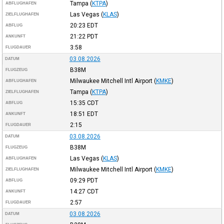
Tampa
(
KTPA
)
ABFLUGHAFEN
Las Vegas
(
KLAS
)
ZIELFLUGHAFEN
20:23
EDT
ABFLUG
21:22
PDT
ANKUNFT
3:58
FLUGDAUER
03.08.2026
DATUM
B38M
FLUGZEUG
Milwaukee Mitchell Intl Airport
(
KMKE
)
ABFLUGHAFEN
Tampa
(
KTPA
)
ZIELFLUGHAFEN
15:35
CDT
ABFLUG
18:51
EDT
ANKUNFT
2:15
FLUGDAUER
03.08.2026
DATUM
B38M
FLUGZEUG
Las Vegas
(
KLAS
)
ABFLUGHAFEN
Milwaukee Mitchell Intl Airport
(
KMKE
)
ZIELFLUGHAFEN
09:29
PDT
ABFLUG
14:27
CDT
ANKUNFT
2:57
FLUGDAUER
03.08.2026
DATUM