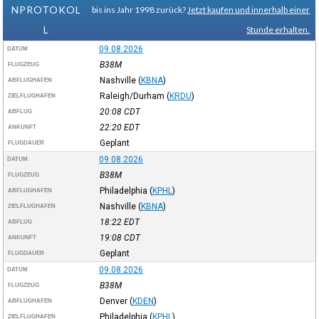
NPROTOKOL
bis ins Jahr 1998 zurück?
Jetzt kaufen und innerhalb einer
L
Stunde erhalten.
09.08.2026
DATUM
B38M
FLUGZEUG
Nashville
(
KBNA
)
ABFLUGHAFEN
Raleigh/Durham
(
KRDU
)
ZIELFLUGHAFEN
20:08
CDT
ABFLUG
22:20
EDT
ANKUNFT
Geplant
FLUGDAUER
09.08.2026
DATUM
B38M
FLUGZEUG
Philadelphia
(
KPHL
)
ABFLUGHAFEN
Nashville
(
KBNA
)
ZIELFLUGHAFEN
18:22
EDT
ABFLUG
19:08
CDT
ANKUNFT
Geplant
FLUGDAUER
09.08.2026
DATUM
B38M
FLUGZEUG
Denver
(
KDEN
)
ABFLUGHAFEN
Philadelphia
(
KPHL
)
ZIELFLUGHAFEN