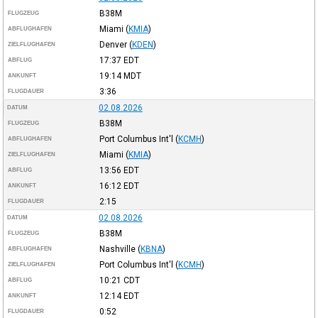
B38M
FLUGZEUG
Miami
(
KMIA
)
ABFLUGHAFEN
Denver
(
KDEN
)
ZIELFLUGHAFEN
17:37
EDT
ABFLUG
19:14
MDT
ANKUNFT
3:36
FLUGDAUER
02.08.2026
DATUM
B38M
FLUGZEUG
Port Columbus Int'l
(
KCMH
)
ABFLUGHAFEN
Miami
(
KMIA
)
ZIELFLUGHAFEN
13:56
EDT
ABFLUG
16:12
EDT
ANKUNFT
2:15
FLUGDAUER
02.08.2026
DATUM
B38M
FLUGZEUG
Nashville
(
KBNA
)
ABFLUGHAFEN
Port Columbus Int'l
(
KCMH
)
ZIELFLUGHAFEN
10:21
CDT
ABFLUG
12:14
EDT
ANKUNFT
0:52
FLUGDAUER