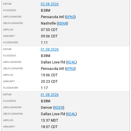
02.08.2026
DATUM
B38M
FLUGZEUG
Pensacola Intl
(
KPNS
)
ABFLUGHAFEN
Nashville
(
KBNA
)
ZIELFLUGHAFEN
07:55
CDT
ABFLUG
09:06
CDT
ANKUNFT
1:11
FLUGDAUER
01.08.2026
DATUM
B38M
FLUGZEUG
Dallas Love Fld
(
KDAL
)
ABFLUGHAFEN
Pensacola Intl
(
KPNS
)
ZIELFLUGHAFEN
19:06
CDT
ABFLUG
20:23
CDT
ANKUNFT
1:17
FLUGDAUER
01.08.2026
DATUM
B38M
FLUGZEUG
Denver
(
KDEN
)
ABFLUGHAFEN
Dallas Love Fld
(
KDAL
)
ZIELFLUGHAFEN
15:37
MDT
ABFLUG
18:07
CDT
ANKUNFT