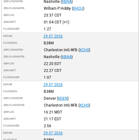
Nashville
(
KBNA
)
ABFLUGHAFEN
William P Hobby
(
KHOU
)
ZIELFLUGHAFEN
23:37
CDT
ABFLUG
01:04
CDT
(+1)
ANKUNFT
1:27
FLUGDAUER
29.07.2026
DATUM
B38M
FLUGZEUG
Charleston Intl/AFB
(
KCHS
)
ABFLUGHAFEN
Nashville
(
KBNA
)
ZIELFLUGHAFEN
22:20
EDT
ABFLUG
22:27
CDT
ANKUNFT
1:07
FLUGDAUER
29.07.2026
DATUM
B38M
FLUGZEUG
Denver
(
KDEN
)
ABFLUGHAFEN
Charleston Intl/AFB
(
KCHS
)
ZIELFLUGHAFEN
16:21
MDT
ABFLUG
21:17
EDT
ANKUNFT
2:56
FLUGDAUER
29.07.2026
DATUM
B38M
FLUGZEUG