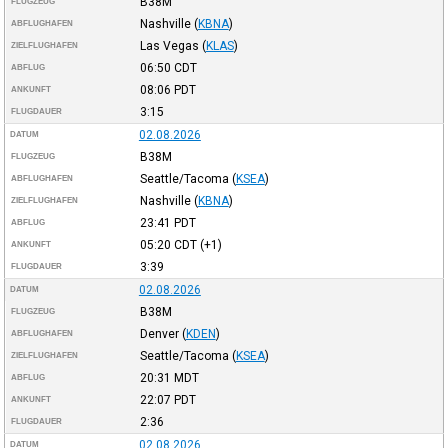
B38M
FLUGZEUG
Nashville
(
KBNA
)
ABFLUGHAFEN
Las Vegas
(
KLAS
)
ZIELFLUGHAFEN
06:50
CDT
ABFLUG
08:06
PDT
ANKUNFT
3:15
FLUGDAUER
02.08.2026
DATUM
B38M
FLUGZEUG
Seattle/Tacoma
(
KSEA
)
ABFLUGHAFEN
Nashville
(
KBNA
)
ZIELFLUGHAFEN
23:41
PDT
ABFLUG
05:20
CDT
(+1)
ANKUNFT
3:39
FLUGDAUER
02.08.2026
DATUM
B38M
FLUGZEUG
Denver
(
KDEN
)
ABFLUGHAFEN
Seattle/Tacoma
(
KSEA
)
ZIELFLUGHAFEN
20:31
MDT
ABFLUG
22:07
PDT
ANKUNFT
2:36
FLUGDAUER
02.08.2026
DATUM