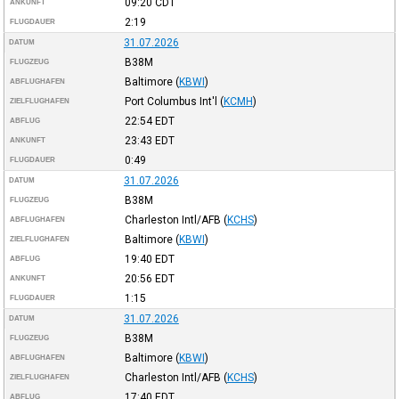
09:20
CDT
ANKUNFT
2:19
FLUGDAUER
31.07.2026
DATUM
B38M
FLUGZEUG
Baltimore
(
KBWI
)
ABFLUGHAFEN
Port Columbus Int'l
(
KCMH
)
ZIELFLUGHAFEN
22:54
EDT
ABFLUG
23:43
EDT
ANKUNFT
0:49
FLUGDAUER
31.07.2026
DATUM
B38M
FLUGZEUG
Charleston Intl/AFB
(
KCHS
)
ABFLUGHAFEN
Baltimore
(
KBWI
)
ZIELFLUGHAFEN
19:40
EDT
ABFLUG
20:56
EDT
ANKUNFT
1:15
FLUGDAUER
31.07.2026
DATUM
B38M
FLUGZEUG
Baltimore
(
KBWI
)
ABFLUGHAFEN
Charleston Intl/AFB
(
KCHS
)
ZIELFLUGHAFEN
17:40
EDT
ABFLUG