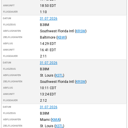
18:50
EDT
ANKUNFT
1:10
FLUGDAUER
31.07.2026
DATUM
B38M
FLUGZEUG
Southwest Florida Intl
(
KRSW
)
ABFLUGHAFEN
Baltimore
(
KBWI
)
ZIELFLUGHAFEN
14:29
EDT
ABFLUG
16:41
EDT
ANKUNFT
2:11
FLUGDAUER
31.07.2026
DATUM
B38M
FLUGZEUG
St. Louis
(
KSTL
)
ABFLUGHAFEN
Southwest Florida Intl
(
KRSW
)
ZIELFLUGHAFEN
10:11
CDT
ABFLUG
13:24
EDT
ANKUNFT
2:12
FLUGDAUER
31.07.2026
DATUM
B38M
FLUGZEUG
Miami
(
KMIA
)
ABFLUGHAFEN
St. Louis
(
KSTL
)
ZIELFLUGHAFEN