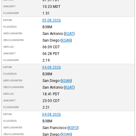
10:23
MDT
ANKUNFT
1:31
FLUGDAUER
05.08.2026
DATUM
B38M
FLUGZEUG
San Antonio
(
KSAT
)
ABFLUGHAFEN
San Diego
(
KSAN
)
ZIELFLUGHAFEN
06:09
CDT
ABFLUG
06:28
PDT
ANKUNFT
2:19
FLUGDAUER
04.08.2026
DATUM
B38M
FLUGZEUG
San Diego
(
KSAN
)
ABFLUGHAFEN
San Antonio
(
KSAT
)
ZIELFLUGHAFEN
18:41
PDT
ABFLUG
23:03
CDT
ANKUNFT
2:21
FLUGDAUER
04.08.2026
DATUM
B38M
FLUGZEUG
San Francisco
(
KSFO
)
ABFLUGHAFEN
San Diego
(
KSAN
)
ZIELFLUGHAFEN