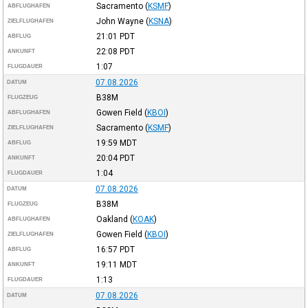
Sacramento
(
KSMF
)
ABFLUGHAFEN
John Wayne
(
KSNA
)
ZIELFLUGHAFEN
21:01
PDT
ABFLUG
22:08
PDT
ANKUNFT
1:07
FLUGDAUER
07.08.2026
DATUM
B38M
FLUGZEUG
Gowen Field
(
KBOI
)
ABFLUGHAFEN
Sacramento
(
KSMF
)
ZIELFLUGHAFEN
19:59
MDT
ABFLUG
20:04
PDT
ANKUNFT
1:04
FLUGDAUER
07.08.2026
DATUM
B38M
FLUGZEUG
Oakland
(
KOAK
)
ABFLUGHAFEN
Gowen Field
(
KBOI
)
ZIELFLUGHAFEN
16:57
PDT
ABFLUG
19:11
MDT
ANKUNFT
1:13
FLUGDAUER
07.08.2026
DATUM