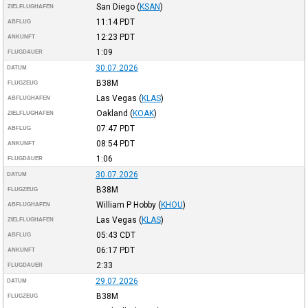
San Diego
(
KSAN
)
ZIELFLUGHAFEN
11:14
PDT
ABFLUG
12:23
PDT
ANKUNFT
1:09
FLUGDAUER
30.07.2026
DATUM
B38M
FLUGZEUG
Las Vegas
(
KLAS
)
ABFLUGHAFEN
Oakland
(
KOAK
)
ZIELFLUGHAFEN
07:47
PDT
ABFLUG
08:54
PDT
ANKUNFT
1:06
FLUGDAUER
30.07.2026
DATUM
B38M
FLUGZEUG
William P Hobby
(
KHOU
)
ABFLUGHAFEN
Las Vegas
(
KLAS
)
ZIELFLUGHAFEN
05:43
CDT
ABFLUG
06:17
PDT
ANKUNFT
2:33
FLUGDAUER
29.07.2026
DATUM
B38M
FLUGZEUG