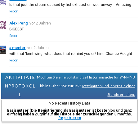
Is that just the steam caused by hot exhaust on wet runway ---Amazing
Report
Alex Peng
vor 2 Jahren
BIGEEST
Report
a mentor
vor 2 Jahren
with that 'bent wing' what does that remind you of? hint: Chance Vought
Report
AKTIVITÄTE
Möchten Sie eine vollständige Historiensuche für 9M-MNB
NPROTOKOL
bis ins Jahr 1998 zurück?
Jetzt kaufen und innerhalb einer
L
Stunde erhalten.
No Recent History Data
Basisnutzer (Die Registrierung als Basisnutzer ist kostenlos und ganz
einfach!) haben Zugriff auf die Historie der zurückliegenden 3 months.
Registrieren