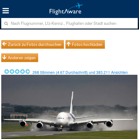
Zurück zu Fotos durchsuchen
Fotos hochladen
Anderen zeigen
268
Stimmen (
4.67
Durchschnitt) und
383.211
Ansichten