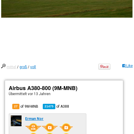
Like
mittel
/
groß
/
voll
Airbus A380-800 (9M-MNB)
Übermittelt
vor 13 Jahren
of 9M-MNB
of
A388
27
21475
Erman Nor