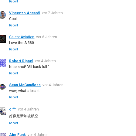
Report
Vincenzo Accardi
vor 7 Jahren
Cool!
Report
CalebsAviation
vor 6 Jahren
Love the A-380
Report
Robert Rippel
vor 4 Jahren
Nice shot! "All back full."
Report
Sean McCandless
vor 4 Jahren
wow, what a beast
Report
o 艹
vor 4 Jahren
好像是新加坡航空
Report
Abe Funk
vor 4 Jahren