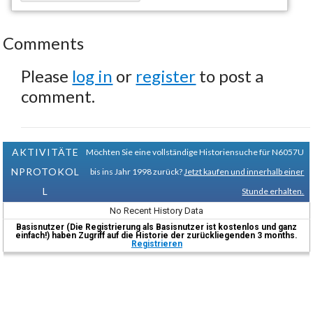
Comments
Please
log in
or
register
to post a
comment.
AKTIVITÄTE
Möchten Sie eine vollständige Historiensuche für N6057U
NPROTOKOL
bis ins Jahr 1998 zurück?
Jetzt kaufen und innerhalb einer
L
Stunde erhalten.
No Recent History Data
Basisnutzer (Die Registrierung als Basisnutzer ist kostenlos und ganz
einfach!) haben Zugriff auf die Historie der zurückliegenden 3 months.
Registrieren