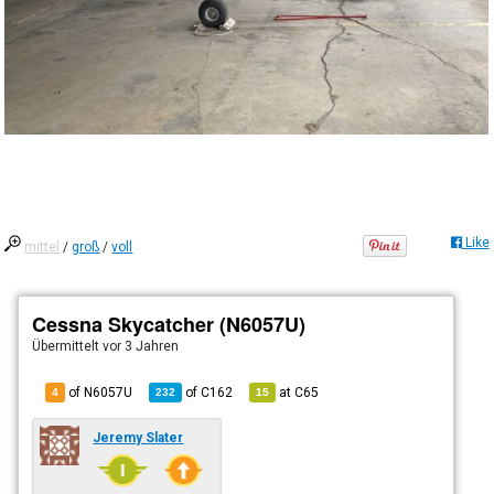
Like
mittel
/
groß
/
voll
Cessna Skycatcher (N6057U)
Übermittelt
vor 3 Jahren
of N6057U
of
C162
at
C65
4
232
15
Jeremy Slater