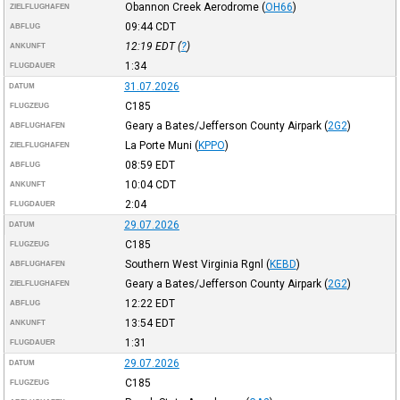
Obannon Creek Aerodrome
(
OH66
)
ZIELFLUGHAFEN
09:44
CDT
ABFLUG
12:19
EDT
(
?
)
ANKUNFT
1:34
FLUGDAUER
31.07.2026
DATUM
C185
FLUGZEUG
Geary a Bates/Jefferson County Airpark
(
2G2
)
ABFLUGHAFEN
La Porte Muni
(
KPPO
)
ZIELFLUGHAFEN
08:59
EDT
ABFLUG
10:04
CDT
ANKUNFT
2:04
FLUGDAUER
29.07.2026
DATUM
C185
FLUGZEUG
Southern West Virginia Rgnl
(
KEBD
)
ABFLUGHAFEN
Geary a Bates/Jefferson County Airpark
(
2G2
)
ZIELFLUGHAFEN
12:22
EDT
ABFLUG
13:54
EDT
ANKUNFT
1:31
FLUGDAUER
29.07.2026
DATUM
C185
FLUGZEUG