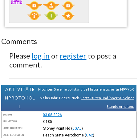
Comments
Please
log in
or
register
to post a
comment.
AKTIVITÄTE
Möchten Sie eine vollständige Historiensuche für N9998X
NPROTOKOL
bis ins Jahr 1998 zurück?
Jetzt kaufen und innerhalb einer
L
Stunde erhalten.
03.08.2026
DATUM
C185
FLUGZEUG
Stoney Point Fld
(
6GA0
)
ABFLUGHAFEN
Peach State Aerodrome
(
GA2
)
ZIELFLUGHAFEN