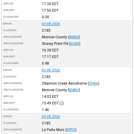
17:26
EDT
ABFLUG
17:56
EDT
ANKUNFT
0:30
FLUGDAUER
03.08.2026
DATUM
C185
FLUGZEUG
Monroe County
(
KMNV
)
ABFLUGHAFEN
Stoney Point Fld
(
6GA0
)
ZIELFLUGHAFEN
16:28
EDT
ABFLUG
17:17
EDT
ANKUNFT
0:48
FLUGDAUER
03.08.2026
DATUM
C185
FLUGZEUG
Obannon Creek Aerodrome
(
OH66
)
ABFLUGHAFEN
Monroe County
(
KMNV
)
ZIELFLUGHAFEN
14:02
EDT
ABFLUG
15:49
EDT
(
?
)
ANKUNFT
1:46
FLUGDAUER
03.08.2026
DATUM
C185
FLUGZEUG
La Porte Muni
(
KPPO
)
ABFLUGHAFEN