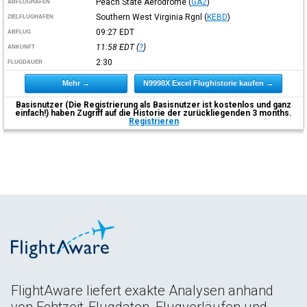
Peach State Aerodrome
(
GA2
)
ABFLUGHAFEN
Southern West Virginia Rgnl
(
KEBD
)
ZIELFLUGHAFEN
09:27
EDT
ABFLUG
11:58
EDT
(
?
)
ANKUNFT
2:30
FLUGDAUER
Mehr →
N9998X Excel Flughistorie kaufen →
Basisnutzer (Die Registrierung als Basisnutzer ist kostenlos und ganz
einfach!) haben Zugriff auf die Historie der zurückliegenden 3 months.
Registrieren
FlightAware liefert exakte Analysen anhand
von Echtzeit-Flugdaten, Flugverläufen und