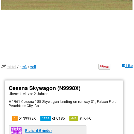
Like
mittel
/
groß
/
voll
Cessna Skywagon (N9998X)
Übermittelt
vor 2 Jahren
A 1961 Cessna 185 Skywagon landing on runway 31, Falcon Field-
Peachtree City, Ga.
of N9998X
of
C185
at
KFFC
1
1294
446
Richard Grinder