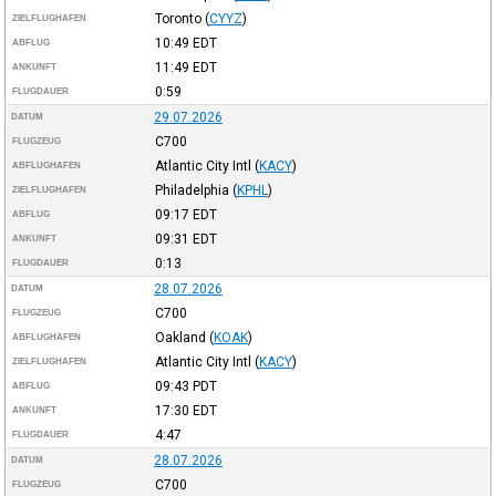
Toronto
(
CYYZ
)
ZIELFLUGHAFEN
10:49
EDT
ABFLUG
11:49
EDT
ANKUNFT
0:59
FLUGDAUER
29.07.2026
DATUM
C700
FLUGZEUG
Atlantic City Intl
(
KACY
)
ABFLUGHAFEN
Philadelphia
(
KPHL
)
ZIELFLUGHAFEN
09:17
EDT
ABFLUG
09:31
EDT
ANKUNFT
0:13
FLUGDAUER
28.07.2026
DATUM
C700
FLUGZEUG
Oakland
(
KOAK
)
ABFLUGHAFEN
Atlantic City Intl
(
KACY
)
ZIELFLUGHAFEN
09:43
PDT
ABFLUG
17:30
EDT
ANKUNFT
4:47
FLUGDAUER
28.07.2026
DATUM
C700
FLUGZEUG