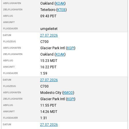
Oakland
(
KOAK
)
ABFLUGHAFEN
Teterboro
(
KTEB
)
ZIELFLUGHAFEN
09:43
PDT
ABFLUG
ANKUNFT
umgeleitet
FLUGDAUER
27.07.2026
DATUM
C700
FLUGZEUG
Glacier Park Intl
(
KGPI
)
ABFLUGHAFEN
Oakland
(
KOAK
)
ZIELFLUGHAFEN
15:23
MDT
ABFLUG
16:22
PDT
ANKUNFT
1:59
FLUGDAUER
27.07.2026
DATUM
C700
FLUGZEUG
Modesto City
(
KMOD
)
ABFLUGHAFEN
Glacier Park Intl
(
KGPI
)
ZIELFLUGHAFEN
11:55
PDT
ABFLUG
14:26
MDT
ANKUNFT
1:31
FLUGDAUER
27.07.2026
DATUM