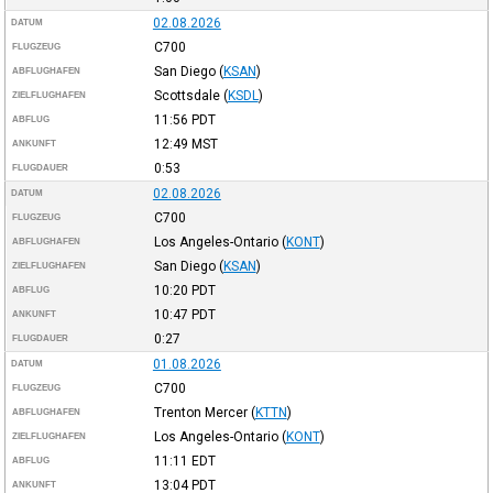
02.08.2026
DATUM
C700
FLUGZEUG
San Diego
(
KSAN
)
ABFLUGHAFEN
Scottsdale
(
KSDL
)
ZIELFLUGHAFEN
11:56
PDT
ABFLUG
12:49
MST
ANKUNFT
0:53
FLUGDAUER
02.08.2026
DATUM
C700
FLUGZEUG
Los Angeles-Ontario
(
KONT
)
ABFLUGHAFEN
San Diego
(
KSAN
)
ZIELFLUGHAFEN
10:20
PDT
ABFLUG
10:47
PDT
ANKUNFT
0:27
FLUGDAUER
01.08.2026
DATUM
C700
FLUGZEUG
Trenton Mercer
(
KTTN
)
ABFLUGHAFEN
Los Angeles-Ontario
(
KONT
)
ZIELFLUGHAFEN
11:11
EDT
ABFLUG
13:04
PDT
ANKUNFT