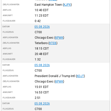
East Hampton Town
(
KJPX
)
ZIELFLUGHAFEN
10:40
EDT
ABFLUG
11:23
EDT
ANKUNFT
0:42
FLUGDAUER
05.08.2026
DATUM
C700
FLUGZEUG
Chicago Exec
(
KPWK
)
ABFLUGHAFEN
Teterboro
(
KTEB
)
ZIELFLUGHAFEN
18:15
CDT
ABFLUG
20:48
EDT
ANKUNFT
1:32
FLUGDAUER
05.08.2026
DATUM
C700
FLUGZEUG
President Donald J Trump Intl
(
KDJT
)
ABFLUGHAFEN
Chicago Exec
(
KPWK
)
ZIELFLUGHAFEN
15:01
EDT
ABFLUG
16:53
CDT
ANKUNFT
2:51
FLUGDAUER
05.08.2026
DATUM
C700
FLUGZEUG