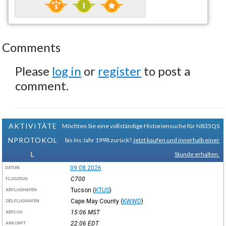
Comments
Please
log in
or
register
to post a
comment.
AKTIVITÄTE
Möchten Sie eine vollständige Historiensuche für N835QS
NPROTOKOL
bis ins Jahr 1998 zurück?
Jetzt kaufen und innerhalb einer
L
Stunde erhalten.
09.08.2026
DATUM
C700
FLUGZEUG
Tucson
(
KTUS
)
ABFLUGHAFEN
Cape May County
(
KWWD
)
ZIELFLUGHAFEN
15:06
MST
ABFLUG
22:06
EDT
ANKUNFT