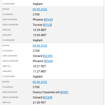
Geplant
FLUGDAUER
09.08.2026
DATUM
C700
FLUGZEUG
Phoenix
(
KPHX
)
ABFLUGHAFEN
Tucson
(
KTUS
)
ZIELFLUGHAFEN
12:39
MST
ABFLUG
13:03
MST
ANKUNFT
Geplant
FLUGDAUER
09.08.2026
DATUM
C700
FLUGZEUG
Oxnard
(
KOXR
)
ABFLUGHAFEN
Phoenix
(
KPHX
)
ZIELFLUGHAFEN
10:21
PDT
ABFLUG
11:27
MST
ANKUNFT
Geplant
FLUGDAUER
08.08.2026
DATUM
C700
FLUGZEUG
Fresno Yosemite Intl
(
KFAT
)
ABFLUGHAFEN
Oxnard
(
KOXR
)
ZIELFLUGHAFEN
21:05
PDT
ABFLUG