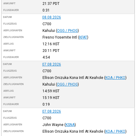
21:37
PDT
ANKUNFT
0:31
FLUGDAUER
08.08.2026
DATUM
C700
FLUGZEUG
Kahului
(
OGG / PHOG
)
ABFLUGHAFEN
Fresno Yosemite Intl
(
KFAT
)
ZIELFLUGHAFEN
12:16
HST
ABFLUG
20:11
PDT
ANKUNFT
4:54
FLUGDAUER
07.08.2026
DATUM
C700
FLUGZEUG
Ellison Onizuka Kona Intl At Keahole
(
KOA / PHKO
)
ABFLUGHAFEN
Kahului
(
OGG / PHOG
)
ZIELFLUGHAFEN
14:59
HST
ABFLUG
15:19
HST
ANKUNFT
0:19
FLUGDAUER
07.08.2026
DATUM
C700
FLUGZEUG
John Wayne
(
KSNA
)
ABFLUGHAFEN
Ellison Onizuka Kona Intl At Keahole
(
KOA / PHKO
)
ZIELFLUGHAFEN