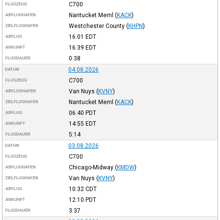
C700
FLUGZEUG
Nantucket Meml
(
KACK
)
ABFLUGHAFEN
Westchester County
(
KHPN
)
ZIELFLUGHAFEN
16:01
EDT
ABFLUG
16:39
EDT
ANKUNFT
0:38
FLUGDAUER
04.08.2026
DATUM
C700
FLUGZEUG
Van Nuys
(
KVNY
)
ABFLUGHAFEN
Nantucket Meml
(
KACK
)
ZIELFLUGHAFEN
06:40
PDT
ABFLUG
14:55
EDT
ANKUNFT
5:14
FLUGDAUER
03.08.2026
DATUM
C700
FLUGZEUG
Chicago-Midway
(
KMDW
)
ABFLUGHAFEN
Van Nuys
(
KVNY
)
ZIELFLUGHAFEN
10:32
CDT
ABFLUG
12:10
PDT
ANKUNFT
3:37
FLUGDAUER