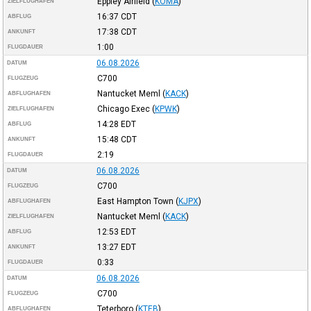
Eppley Airfield
(
KOMA
)
ZIELFLUGHAFEN
16:37
CDT
ABFLUG
17:38
CDT
ANKUNFT
1:00
FLUGDAUER
06.08.2026
DATUM
C700
FLUGZEUG
Nantucket Meml
(
KACK
)
ABFLUGHAFEN
Chicago Exec
(
KPWK
)
ZIELFLUGHAFEN
14:28
EDT
ABFLUG
15:48
CDT
ANKUNFT
2:19
FLUGDAUER
06.08.2026
DATUM
C700
FLUGZEUG
East Hampton Town
(
KJPX
)
ABFLUGHAFEN
Nantucket Meml
(
KACK
)
ZIELFLUGHAFEN
12:53
EDT
ABFLUG
13:27
EDT
ANKUNFT
0:33
FLUGDAUER
06.08.2026
DATUM
C700
FLUGZEUG
Teterboro
(
KTEB
)
ABFLUGHAFEN