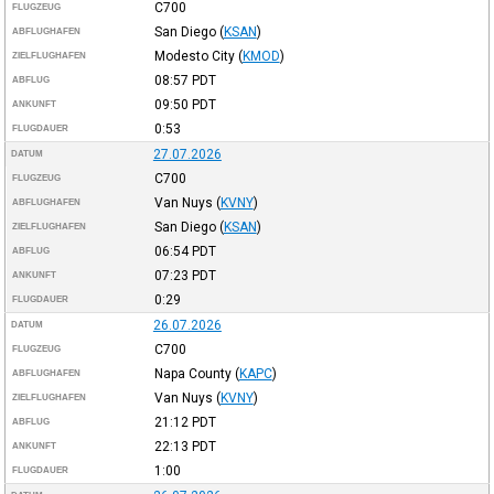
C700
FLUGZEUG
San Diego
(
KSAN
)
ABFLUGHAFEN
Modesto City
(
KMOD
)
ZIELFLUGHAFEN
08:57
PDT
ABFLUG
09:50
PDT
ANKUNFT
0:53
FLUGDAUER
27.07.2026
DATUM
C700
FLUGZEUG
Van Nuys
(
KVNY
)
ABFLUGHAFEN
San Diego
(
KSAN
)
ZIELFLUGHAFEN
06:54
PDT
ABFLUG
07:23
PDT
ANKUNFT
0:29
FLUGDAUER
26.07.2026
DATUM
C700
FLUGZEUG
Napa County
(
KAPC
)
ABFLUGHAFEN
Van Nuys
(
KVNY
)
ZIELFLUGHAFEN
21:12
PDT
ABFLUG
22:13
PDT
ANKUNFT
1:00
FLUGDAUER