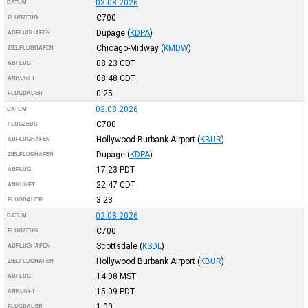
03.08.2026
DATUM
C700
FLUGZEUG
Dupage
(
KDPA
)
ABFLUGHAFEN
Chicago-Midway
(
KMDW
)
ZIELFLUGHAFEN
08:23
CDT
ABFLUG
08:48
CDT
ANKUNFT
0:25
FLUGDAUER
02.08.2026
DATUM
C700
FLUGZEUG
Hollywood Burbank Airport
(
KBUR
)
ABFLUGHAFEN
Dupage
(
KDPA
)
ZIELFLUGHAFEN
17:23
PDT
ABFLUG
22:47
CDT
ANKUNFT
3:23
FLUGDAUER
02.08.2026
DATUM
C700
FLUGZEUG
Scottsdale
(
KSDL
)
ABFLUGHAFEN
Hollywood Burbank Airport
(
KBUR
)
ZIELFLUGHAFEN
14:08
MST
ABFLUG
15:09
PDT
ANKUNFT
1:00
FLUGDAUER