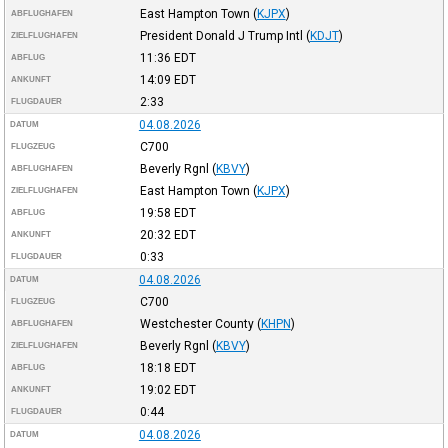
East Hampton Town
(
KJPX
)
ABFLUGHAFEN
President Donald J Trump Intl
(
KDJT
)
ZIELFLUGHAFEN
11:36
EDT
ABFLUG
14:09
EDT
ANKUNFT
2:33
FLUGDAUER
04.08.2026
DATUM
C700
FLUGZEUG
Beverly Rgnl
(
KBVY
)
ABFLUGHAFEN
East Hampton Town
(
KJPX
)
ZIELFLUGHAFEN
19:58
EDT
ABFLUG
20:32
EDT
ANKUNFT
0:33
FLUGDAUER
04.08.2026
DATUM
C700
FLUGZEUG
Westchester County
(
KHPN
)
ABFLUGHAFEN
Beverly Rgnl
(
KBVY
)
ZIELFLUGHAFEN
18:18
EDT
ABFLUG
19:02
EDT
ANKUNFT
0:44
FLUGDAUER
04.08.2026
DATUM