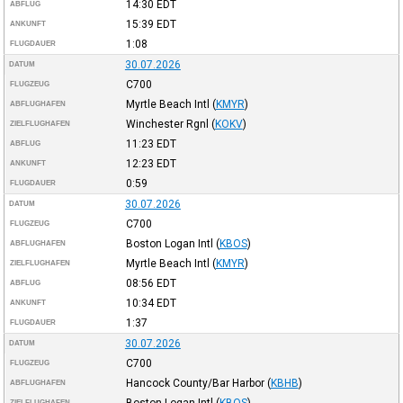
14:30
EDT
ABFLUG
15:39
EDT
ANKUNFT
1:08
FLUGDAUER
30.07.2026
DATUM
C700
FLUGZEUG
Myrtle Beach Intl
(
KMYR
)
ABFLUGHAFEN
Winchester Rgnl
(
KOKV
)
ZIELFLUGHAFEN
11:23
EDT
ABFLUG
12:23
EDT
ANKUNFT
0:59
FLUGDAUER
30.07.2026
DATUM
C700
FLUGZEUG
Boston Logan Intl
(
KBOS
)
ABFLUGHAFEN
Myrtle Beach Intl
(
KMYR
)
ZIELFLUGHAFEN
08:56
EDT
ABFLUG
10:34
EDT
ANKUNFT
1:37
FLUGDAUER
30.07.2026
DATUM
C700
FLUGZEUG
Hancock County/Bar Harbor
(
KBHB
)
ABFLUGHAFEN
Boston Logan Intl
(
KBOS
)
ZIELFLUGHAFEN