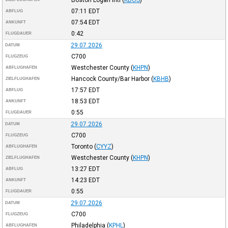
07:11
EDT
ABFLUG
07:54
EDT
ANKUNFT
0:42
FLUGDAUER
29.07.2026
DATUM
C700
FLUGZEUG
Westchester County
(
KHPN
)
ABFLUGHAFEN
Hancock County/Bar Harbor
(
KBHB
)
ZIELFLUGHAFEN
17:57
EDT
ABFLUG
18:53
EDT
ANKUNFT
0:55
FLUGDAUER
29.07.2026
DATUM
C700
FLUGZEUG
Toronto
(
CYYZ
)
ABFLUGHAFEN
Westchester County
(
KHPN
)
ZIELFLUGHAFEN
13:27
EDT
ABFLUG
14:23
EDT
ANKUNFT
0:55
FLUGDAUER
29.07.2026
DATUM
C700
FLUGZEUG
Philadelphia
(
KPHL
)
ABFLUGHAFEN