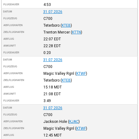
4:53
FLUGDAUER
31.07.2026
DATUM
C700
FLUGZEUG
Teterboro
(
KTEB
)
ABFLUGHAFEN
Trenton Mercer
(
KTTN
)
ZIELFLUGHAFEN
22:07
EDT
ABFLUG
22:28
EDT
ANKUNFT
0:20
FLUGDAUER
31.07.2026
DATUM
C700
FLUGZEUG
Magic Valley Rgnl
(
KTWF
)
ABFLUGHAFEN
Teterboro
(
KTEB
)
ZIELFLUGHAFEN
15:18
MDT
ABFLUG
21:08
EDT
ANKUNFT
3:49
FLUGDAUER
31.07.2026
DATUM
C700
FLUGZEUG
Jackson Hole
(
KJAC
)
ABFLUGHAFEN
Magic Valley Rgnl
(
KTWF
)
ZIELFLUGHAFEN
12:45
MDT
ABFLUG