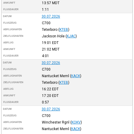
13:57
MDT
ANKUNFT
1:11
FLUGDAUER
30.07.2026
DATUM
C700
FLUGZEUG
Teterboro
(
KTEB
)
ABFLUGHAFEN
Jackson Hole
(
KJAC
)
ZIELFLUGHAFEN
19:01
EDT
ABFLUG
21:02
MDT
ANKUNFT
4:01
FLUGDAUER
30.07.2026
DATUM
C700
FLUGZEUG
Nantucket Meml
(
KACK
)
ABFLUGHAFEN
Teterboro
(
KTEB
)
ZIELFLUGHAFEN
16:22
EDT
ABFLUG
17:20
EDT
ANKUNFT
0:57
FLUGDAUER
30.07.2026
DATUM
C700
FLUGZEUG
Winchester Rgnl
(
KOKV
)
ABFLUGHAFEN
Nantucket Meml
(
KACK
)
ZIELFLUGHAFEN