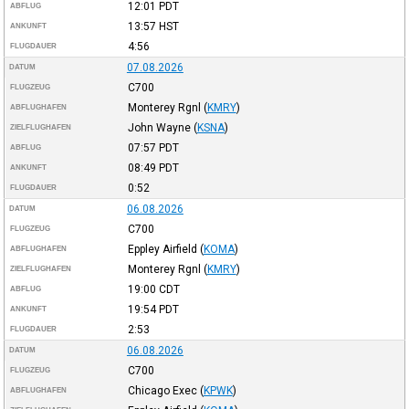
12:01
PDT
ABFLUG
13:57
HST
ANKUNFT
4:56
FLUGDAUER
07.08.2026
DATUM
C700
FLUGZEUG
Monterey Rgnl
(
KMRY
)
ABFLUGHAFEN
John Wayne
(
KSNA
)
ZIELFLUGHAFEN
07:57
PDT
ABFLUG
08:49
PDT
ANKUNFT
0:52
FLUGDAUER
06.08.2026
DATUM
C700
FLUGZEUG
Eppley Airfield
(
KOMA
)
ABFLUGHAFEN
Monterey Rgnl
(
KMRY
)
ZIELFLUGHAFEN
19:00
CDT
ABFLUG
19:54
PDT
ANKUNFT
2:53
FLUGDAUER
06.08.2026
DATUM
C700
FLUGZEUG
Chicago Exec
(
KPWK
)
ABFLUGHAFEN