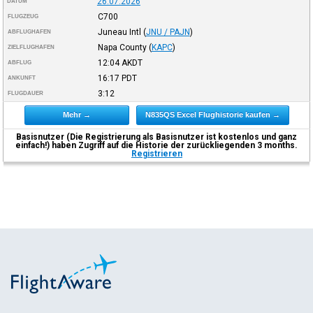
26.07.2026
DATUM
C700
FLUGZEUG
Juneau Intl
(
JNU / PAJN
)
ABFLUGHAFEN
Napa County
(
KAPC
)
ZIELFLUGHAFEN
12:04
AKDT
ABFLUG
16:17
PDT
ANKUNFT
3:12
FLUGDAUER
Mehr →
N835QS Excel Flughistorie kaufen →
Basisnutzer (Die Registrierung als Basisnutzer ist kostenlos und ganz
einfach!) haben Zugriff auf die Historie der zurückliegenden 3 months.
Registrieren