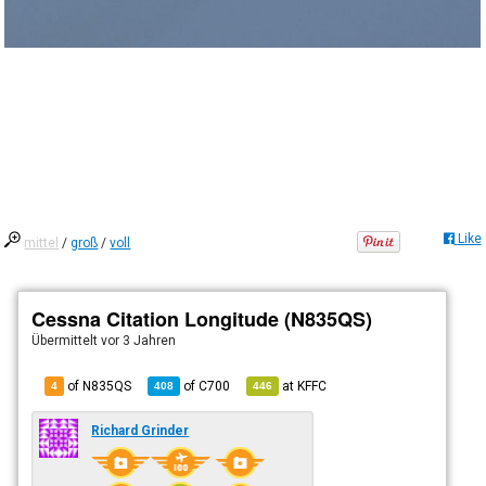
Like
mittel
/
groß
/
voll
Cessna Citation Longitude (N835QS)
Übermittelt
vor 3 Jahren
of N835QS
of
C700
at
KFFC
4
408
446
Richard Grinder