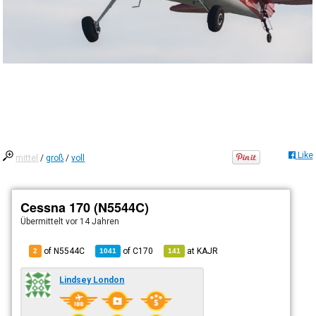
Like
mittel
/
groß
/
voll
Cessna 170 (N5544C)
Übermittelt
vor 14 Jahren
of N5544C
of
C170
at
KAJR
2
1041
141
Lindsey London