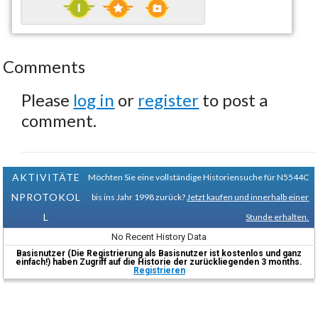
Comments
Please
log in
or
register
to post a
comment.
AKTIVITÄTE
Möchten Sie eine vollständige Historiensuche für N5544C
NPROTOKOL
bis ins Jahr 1998 zurück?
Jetzt kaufen und innerhalb einer
L
Stunde erhalten.
No Recent History Data
Basisnutzer (Die Registrierung als Basisnutzer ist kostenlos und ganz
einfach!) haben Zugriff auf die Historie der zurückliegenden 3 months.
Registrieren