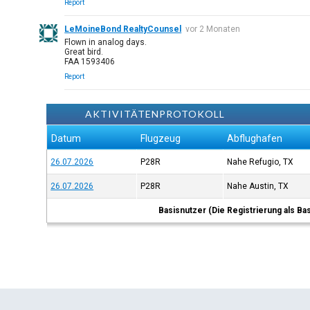
Report
LeMoineBond RealtyCounsel
vor 2 Monaten
Flown in analog days.
Great bird.
FAA 1593406
Report
AKTIVITÄTENPROTOKOLL
Datum
Flugzeug
Abflughafen
26.07.2026
P28R
Nahe Refugio, TX
26.07.2026
P28R
Nahe Austin, TX
Basisnutzer (Die Registrierung als Ba