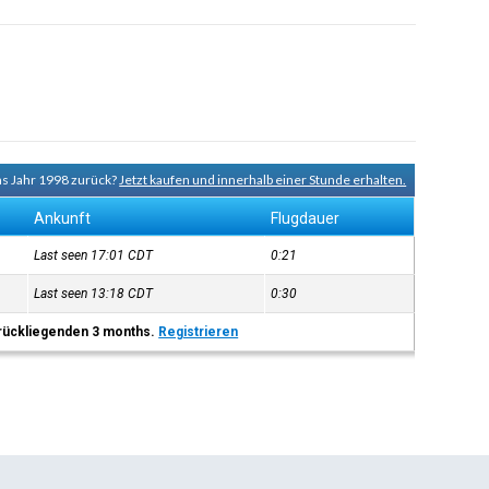
ns Jahr 1998 zurück?
Jetzt kaufen und innerhalb einer Stunde erhalten.
Ankunft
Flugdauer
Last seen 17:01
CDT
0:21
Last seen 13:18
CDT
0:30
 zurückliegenden 3 months.
Registrieren