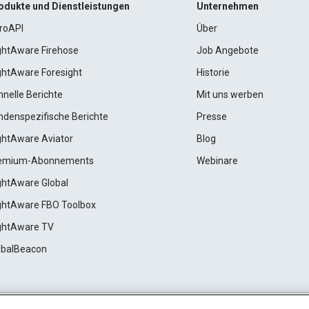
odukte und Dienstleistungen
Unternehmen
roAPI
Über
ightAware Firehose
Job Angebote
ightAware Foresight
Historie
hnelle Berichte
Mit uns werben
ndenspezifische Berichte
Presse
ightAware Aviator
Blog
emium-Abonnements
Webinare
ightAware Global
ightAware FBO Toolbox
ightAware TV
obalBeacon