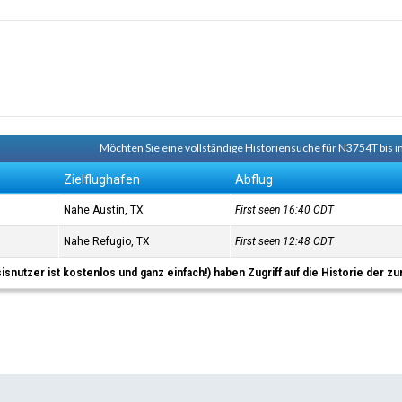
Möchten Sie eine vollständige Historiensuche für N3754T bis i
Zielflughafen
Abflug
Nahe Austin, TX
First seen 16:40
CDT
Nahe Refugio, TX
First seen 12:48
CDT
sisnutzer ist kostenlos und ganz einfach!) haben Zugriff auf die Historie der