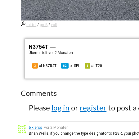
mittel
/
groß
/
voll
N3754T —
Übermittelt
vor 2 Monaten
of N3754T
of
SEL
at
T20
3
82
8
Comments
Please
log in
or
register
to post a
bixlercs
vor 2 Monaten
Brian Wells, if you change the type designator to P28R, your phot