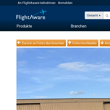
An FlightAware teilnehmen
Anmelden
Gesamt
Produkte
Branchen
Zurück zu Fotos durchsuchen
Fotos hochladen
And