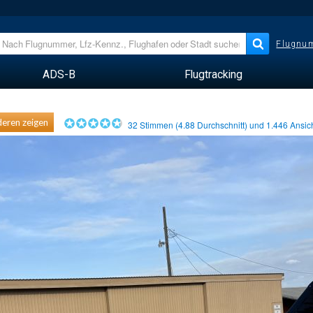
Flugnum
ADS-B
Flugtracking
eren zeigen
32
Stimmen (
4.88
Durchschnitt) und
1.446
Ansic