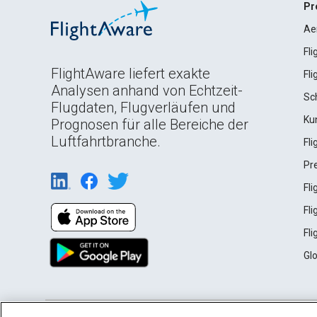
Pr
Ae
Fl
FlightAware liefert exakte
Fl
Analysen anhand von Echtzeit-
Sc
Flugdaten, Flugverläufen und
Ku
Prognosen für alle Bereiche der
Luftfahrtbranche.
Fl
Pr
Fl
Fl
Fl
Gl