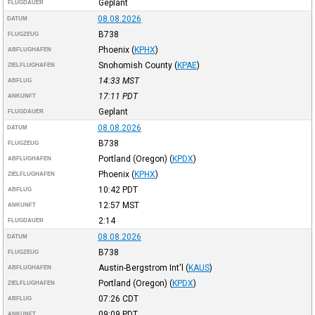
Geplant
FLUGDAUER
08.08.2026
DATUM
B738
FLUGZEUG
Phoenix
(
KPHX
)
ABFLUGHAFEN
Snohomish County
(
KPAE
)
ZIELFLUGHAFEN
14:33
MST
ABFLUG
17:11
PDT
ANKUNFT
Geplant
FLUGDAUER
08.08.2026
DATUM
B738
FLUGZEUG
Portland (Oregon)
(
KPDX
)
ABFLUGHAFEN
Phoenix
(
KPHX
)
ZIELFLUGHAFEN
10:42
PDT
ABFLUG
12:57
MST
ANKUNFT
2:14
FLUGDAUER
08.08.2026
DATUM
B738
FLUGZEUG
Austin-Bergstrom Int'l
(
KAUS
)
ABFLUGHAFEN
Portland (Oregon)
(
KPDX
)
ZIELFLUGHAFEN
07:26
CDT
ABFLUG
09:09
PDT
ANKUNFT