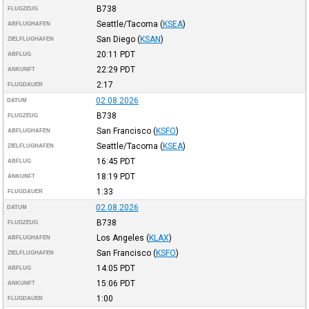
B738
FLUGZEUG
Seattle/Tacoma
(
KSEA
)
ABFLUGHAFEN
San Diego
(
KSAN
)
ZIELFLUGHAFEN
20:11
PDT
ABFLUG
22:29
PDT
ANKUNFT
2:17
FLUGDAUER
02.08.2026
DATUM
B738
FLUGZEUG
San Francisco
(
KSFO
)
ABFLUGHAFEN
Seattle/Tacoma
(
KSEA
)
ZIELFLUGHAFEN
16:45
PDT
ABFLUG
18:19
PDT
ANKUNFT
1:33
FLUGDAUER
02.08.2026
DATUM
B738
FLUGZEUG
Los Angeles
(
KLAX
)
ABFLUGHAFEN
San Francisco
(
KSFO
)
ZIELFLUGHAFEN
14:05
PDT
ABFLUG
15:06
PDT
ANKUNFT
1:00
FLUGDAUER