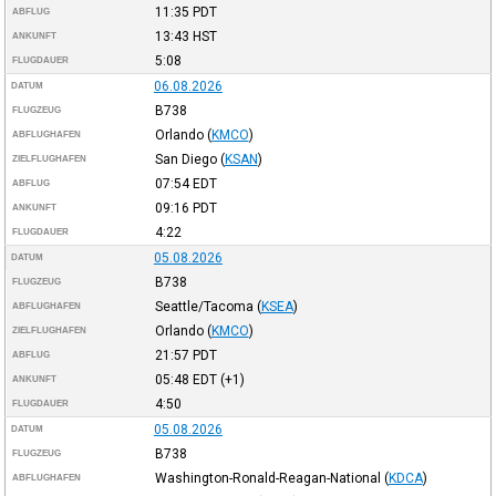
11:35
PDT
ABFLUG
13:43
HST
ANKUNFT
5:08
FLUGDAUER
06.08.2026
DATUM
B738
FLUGZEUG
Orlando
(
KMCO
)
ABFLUGHAFEN
San Diego
(
KSAN
)
ZIELFLUGHAFEN
07:54
EDT
ABFLUG
09:16
PDT
ANKUNFT
4:22
FLUGDAUER
05.08.2026
DATUM
B738
FLUGZEUG
Seattle/Tacoma
(
KSEA
)
ABFLUGHAFEN
Orlando
(
KMCO
)
ZIELFLUGHAFEN
21:57
PDT
ABFLUG
05:48
EDT
(+1)
ANKUNFT
4:50
FLUGDAUER
05.08.2026
DATUM
B738
FLUGZEUG
Washington-Ronald-Reagan-National
(
KDCA
)
ABFLUGHAFEN