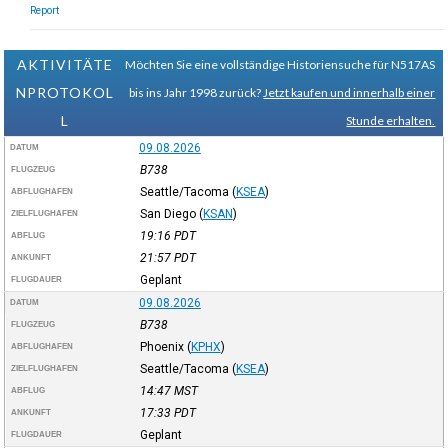
Report
AKTIVITÄTE
Möchten Sie eine vollständige Historiensuche für N517AS
NPROTOKOL
bis ins Jahr 1998 zurück?
Jetzt kaufen und innerhalb einer
L
Stunde erhalten.
09.08.2026
DATUM
B738
FLUGZEUG
Seattle/Tacoma
(
KSEA
)
ABFLUGHAFEN
San Diego
(
KSAN
)
ZIELFLUGHAFEN
19:16
PDT
ABFLUG
21:57
PDT
ANKUNFT
Geplant
FLUGDAUER
09.08.2026
DATUM
B738
FLUGZEUG
Phoenix
(
KPHX
)
ABFLUGHAFEN
Seattle/Tacoma
(
KSEA
)
ZIELFLUGHAFEN
14:47
MST
ABFLUG
17:33
PDT
ANKUNFT
Geplant
FLUGDAUER