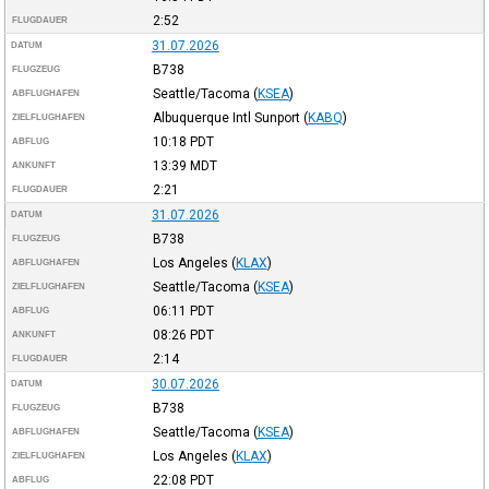
2:52
FLUGDAUER
31.07.2026
DATUM
B738
FLUGZEUG
Seattle/Tacoma
(
KSEA
)
ABFLUGHAFEN
Albuquerque Intl Sunport
(
KABQ
)
ZIELFLUGHAFEN
10:18
PDT
ABFLUG
13:39
MDT
ANKUNFT
2:21
FLUGDAUER
31.07.2026
DATUM
B738
FLUGZEUG
Los Angeles
(
KLAX
)
ABFLUGHAFEN
Seattle/Tacoma
(
KSEA
)
ZIELFLUGHAFEN
06:11
PDT
ABFLUG
08:26
PDT
ANKUNFT
2:14
FLUGDAUER
30.07.2026
DATUM
B738
FLUGZEUG
Seattle/Tacoma
(
KSEA
)
ABFLUGHAFEN
Los Angeles
(
KLAX
)
ZIELFLUGHAFEN
22:08
PDT
ABFLUG