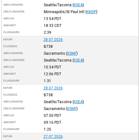
Seattle/Tacoma
(
KSEA
)
ABFLUGHAFEN
Minneapolis/St Paul Intl
(
KMSP
)
ZIELFLUGHAFEN
13:54
PDT
ABFLUG
18:33
CDT
ANKUNFT
2:39
FLUGDAUER
28.07.2026
DATUM
B738
FLUGZEUG
Sacramento
(
KSMF
)
ABFLUGHAFEN
Seattle/Tacoma
(
KSEA
)
ZIELFLUGHAFEN
10:34
PDT
ABFLUG
12:06
PDT
ANKUNFT
1:31
FLUGDAUER
28.07.2026
DATUM
B738
FLUGZEUG
Seattle/Tacoma
(
KSEA
)
ABFLUGHAFEN
Sacramento
(
KSMF
)
ZIELFLUGHAFEN
07:50
PDT
ABFLUG
09:16
PDT
ANKUNFT
1:25
FLUGDAUER
27.07.2026
DATUM