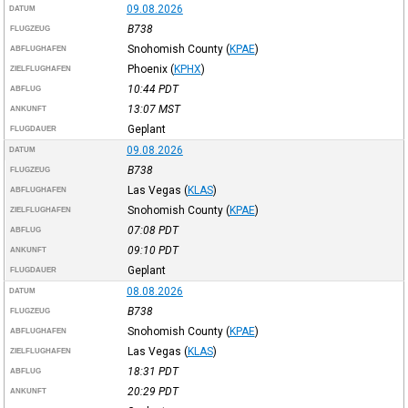
09.08.2026
DATUM
B738
FLUGZEUG
Snohomish County
(
KPAE
)
ABFLUGHAFEN
Phoenix
(
KPHX
)
ZIELFLUGHAFEN
10:44
PDT
ABFLUG
13:07
MST
ANKUNFT
Geplant
FLUGDAUER
09.08.2026
DATUM
B738
FLUGZEUG
Las Vegas
(
KLAS
)
ABFLUGHAFEN
Snohomish County
(
KPAE
)
ZIELFLUGHAFEN
07:08
PDT
ABFLUG
09:10
PDT
ANKUNFT
Geplant
FLUGDAUER
08.08.2026
DATUM
B738
FLUGZEUG
Snohomish County
(
KPAE
)
ABFLUGHAFEN
Las Vegas
(
KLAS
)
ZIELFLUGHAFEN
18:31
PDT
ABFLUG
20:29
PDT
ANKUNFT