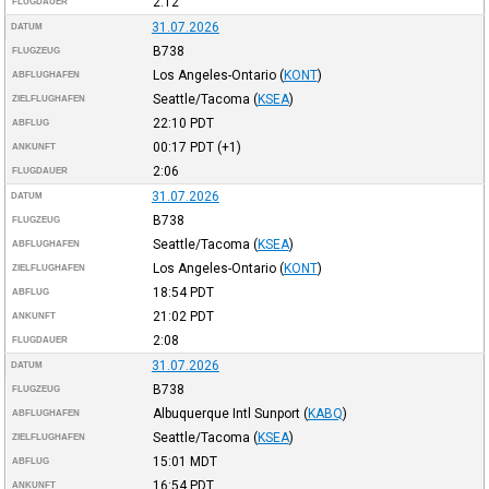
2:12
FLUGDAUER
31.07.2026
DATUM
B738
FLUGZEUG
Los Angeles-Ontario
(
KONT
)
ABFLUGHAFEN
Seattle/Tacoma
(
KSEA
)
ZIELFLUGHAFEN
22:10
PDT
ABFLUG
00:17
PDT
(+1)
ANKUNFT
2:06
FLUGDAUER
31.07.2026
DATUM
B738
FLUGZEUG
Seattle/Tacoma
(
KSEA
)
ABFLUGHAFEN
Los Angeles-Ontario
(
KONT
)
ZIELFLUGHAFEN
18:54
PDT
ABFLUG
21:02
PDT
ANKUNFT
2:08
FLUGDAUER
31.07.2026
DATUM
B738
FLUGZEUG
Albuquerque Intl Sunport
(
KABQ
)
ABFLUGHAFEN
Seattle/Tacoma
(
KSEA
)
ZIELFLUGHAFEN
15:01
MDT
ABFLUG
16:54
PDT
ANKUNFT