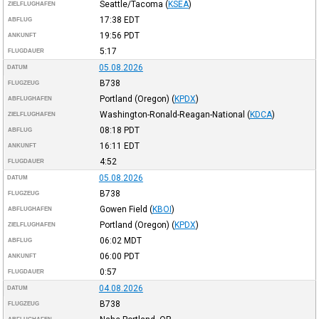
Seattle/Tacoma
(
KSEA
)
ZIELFLUGHAFEN
17:38
EDT
ABFLUG
19:56
PDT
ANKUNFT
5:17
FLUGDAUER
05.08.2026
DATUM
B738
FLUGZEUG
Portland (Oregon)
(
KPDX
)
ABFLUGHAFEN
Washington-Ronald-Reagan-National
(
KDCA
)
ZIELFLUGHAFEN
08:18
PDT
ABFLUG
16:11
EDT
ANKUNFT
4:52
FLUGDAUER
05.08.2026
DATUM
B738
FLUGZEUG
Gowen Field
(
KBOI
)
ABFLUGHAFEN
Portland (Oregon)
(
KPDX
)
ZIELFLUGHAFEN
06:02
MDT
ABFLUG
06:00
PDT
ANKUNFT
0:57
FLUGDAUER
04.08.2026
DATUM
B738
FLUGZEUG