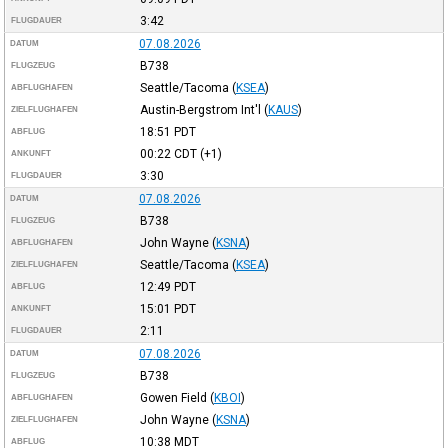
3:42
FLUGDAUER
07.08.2026
DATUM
B738
FLUGZEUG
Seattle/Tacoma
(
KSEA
)
ABFLUGHAFEN
Austin-Bergstrom Int'l
(
KAUS
)
ZIELFLUGHAFEN
18:51
PDT
ABFLUG
00:22
CDT
(+1)
ANKUNFT
3:30
FLUGDAUER
07.08.2026
DATUM
B738
FLUGZEUG
John Wayne
(
KSNA
)
ABFLUGHAFEN
Seattle/Tacoma
(
KSEA
)
ZIELFLUGHAFEN
12:49
PDT
ABFLUG
15:01
PDT
ANKUNFT
2:11
FLUGDAUER
07.08.2026
DATUM
B738
FLUGZEUG
Gowen Field
(
KBOI
)
ABFLUGHAFEN
John Wayne
(
KSNA
)
ZIELFLUGHAFEN
10:38
MDT
ABFLUG