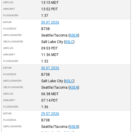
13:15
MDT
ABFLUG
13:52
PDT
ANKUNFT
1:37
FLUGDAUER
30.07.2026
DATUM
B738
FLUGZEUG
Seattle/Tacoma
(
KSEA
)
ABFLUGHAFEN
Salt Lake City
(
KSLC
)
ZIELFLUGHAFEN
09:03
PDT
ABFLUG
11:36
MDT
ANKUNFT
1:32
FLUGDAUER
30.07.2026
DATUM
B738
FLUGZEUG
Salt Lake City
(
KSLC
)
ABFLUGHAFEN
Seattle/Tacoma
(
KSEA
)
ZIELFLUGHAFEN
06:38
MDT
ABFLUG
07:14
PDT
ANKUNFT
1:36
FLUGDAUER
29.07.2026
DATUM
B738
FLUGZEUG
Seattle/Tacoma
(
KSEA
)
ABFLUGHAFEN