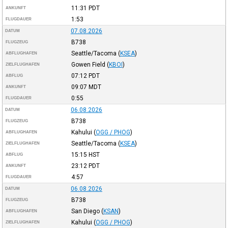
11:31
PDT
ANKUNFT
1:53
FLUGDAUER
07.08.2026
DATUM
B738
FLUGZEUG
Seattle/Tacoma
(
KSEA
)
ABFLUGHAFEN
Gowen Field
(
KBOI
)
ZIELFLUGHAFEN
07:12
PDT
ABFLUG
09:07
MDT
ANKUNFT
0:55
FLUGDAUER
06.08.2026
DATUM
B738
FLUGZEUG
Kahului
(
OGG / PHOG
)
ABFLUGHAFEN
Seattle/Tacoma
(
KSEA
)
ZIELFLUGHAFEN
15:15
HST
ABFLUG
23:12
PDT
ANKUNFT
4:57
FLUGDAUER
06.08.2026
DATUM
B738
FLUGZEUG
San Diego
(
KSAN
)
ABFLUGHAFEN
Kahului
(
OGG / PHOG
)
ZIELFLUGHAFEN