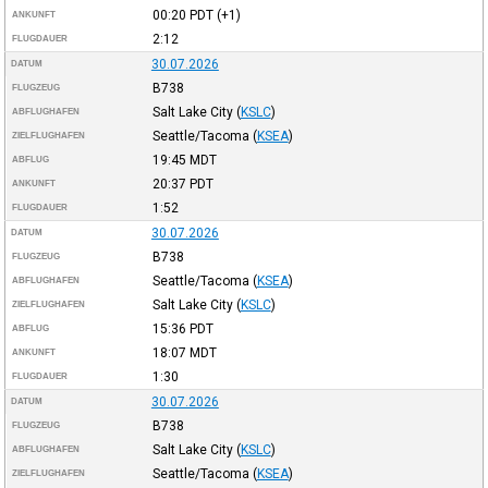
00:20
PDT
(+1)
ANKUNFT
2:12
FLUGDAUER
30.07.2026
DATUM
B738
FLUGZEUG
Salt Lake City
(
KSLC
)
ABFLUGHAFEN
Seattle/Tacoma
(
KSEA
)
ZIELFLUGHAFEN
19:45
MDT
ABFLUG
20:37
PDT
ANKUNFT
1:52
FLUGDAUER
30.07.2026
DATUM
B738
FLUGZEUG
Seattle/Tacoma
(
KSEA
)
ABFLUGHAFEN
Salt Lake City
(
KSLC
)
ZIELFLUGHAFEN
15:36
PDT
ABFLUG
18:07
MDT
ANKUNFT
1:30
FLUGDAUER
30.07.2026
DATUM
B738
FLUGZEUG
Salt Lake City
(
KSLC
)
ABFLUGHAFEN
Seattle/Tacoma
(
KSEA
)
ZIELFLUGHAFEN