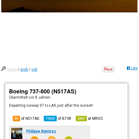
Like
mittel
/
groß
/
voll
Boeing 737-800 (N517AS)
Übermittelt
vor 8 Jahren
Departing runway 07 to LAX just after the sunset!
of N517AS
of
B738
at
MROC
39
71622
1527
Philippe Ramirez