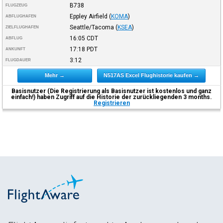
B738
FLUGZEUG
Eppley Airfield
(
KOMA
)
ABFLUGHAFEN
Seattle/Tacoma
(
KSEA
)
ZIELFLUGHAFEN
16:05
CDT
ABFLUG
17:18
PDT
ANKUNFT
3:12
FLUGDAUER
Mehr →
N517AS Excel Flughistorie kaufen →
Basisnutzer (Die Registrierung als Basisnutzer ist kostenlos und ganz
einfach!) haben Zugriff auf die Historie der zurückliegenden 3 months.
Registrieren