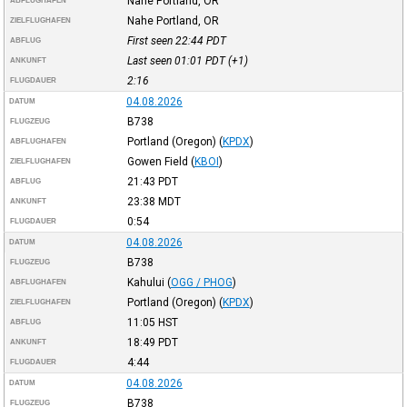
Nahe Portland, OR
ABFLUGHAFEN
Nahe Portland, OR
ZIELFLUGHAFEN
First seen 22:44
PDT
ABFLUG
Last seen 01:01
PDT
(+1)
ANKUNFT
2:16
FLUGDAUER
04.08.2026
DATUM
B738
FLUGZEUG
Portland (Oregon)
(
KPDX
)
ABFLUGHAFEN
Gowen Field
(
KBOI
)
ZIELFLUGHAFEN
21:43
PDT
ABFLUG
23:38
MDT
ANKUNFT
0:54
FLUGDAUER
04.08.2026
DATUM
B738
FLUGZEUG
Kahului
(
OGG / PHOG
)
ABFLUGHAFEN
Portland (Oregon)
(
KPDX
)
ZIELFLUGHAFEN
11:05
HST
ABFLUG
18:49
PDT
ANKUNFT
4:44
FLUGDAUER
04.08.2026
DATUM
B738
FLUGZEUG