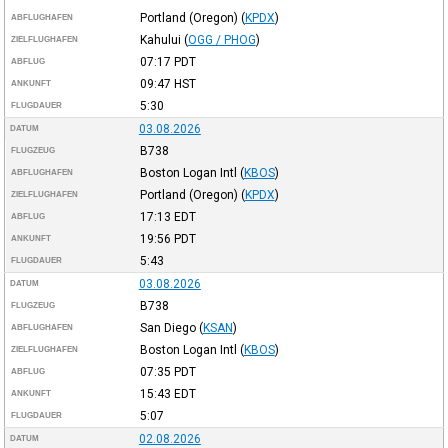
Portland (Oregon)
(
KPDX
)
ABFLUGHAFEN
Kahului
(
OGG / PHOG
)
ZIELFLUGHAFEN
07:17
PDT
ABFLUG
09:47
HST
ANKUNFT
5:30
FLUGDAUER
03.08.2026
DATUM
B738
FLUGZEUG
Boston Logan Intl
(
KBOS
)
ABFLUGHAFEN
Portland (Oregon)
(
KPDX
)
ZIELFLUGHAFEN
17:13
EDT
ABFLUG
19:56
PDT
ANKUNFT
5:43
FLUGDAUER
03.08.2026
DATUM
B738
FLUGZEUG
San Diego
(
KSAN
)
ABFLUGHAFEN
Boston Logan Intl
(
KBOS
)
ZIELFLUGHAFEN
07:35
PDT
ABFLUG
15:43
EDT
ANKUNFT
5:07
FLUGDAUER
02.08.2026
DATUM