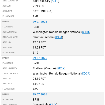
Salt Lake City
(
KSLC
)
ZIELFLUGHAFEN
21:19
PDT
ABFLUG
00:01
MDT
(+1)
ANKUNFT
1:41
FLUGDAUER
29.07.2026
DATUM
B738
FLUGZEUG
Washington-Ronald-Reagan-National
(
KDCA
)
ABFLUGHAFEN
Seattle/Tacoma
(
KSEA
)
ZIELFLUGHAFEN
17:03
EDT
ABFLUG
19:23
PDT
ANKUNFT
5:19
FLUGDAUER
29.07.2026
DATUM
B738
FLUGZEUG
Portland (Oregon)
(
KPDX
)
ABFLUGHAFEN
Washington-Ronald-Reagan-National
(
KDCA
)
ZIELFLUGHAFEN
08:10
PDT
ABFLUG
15:32
EDT
ANKUNFT
4:22
FLUGDAUER
29.07.2026
DATUM
B738
FLUGZEUG
Gowen Field
(
KBOI
)
ABFLUGHAFEN