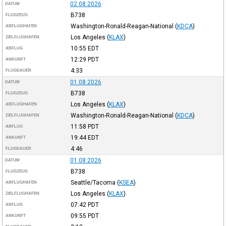
02.08.2026
DATUM
B738
FLUGZEUG
Washington-Ronald-Reagan-National
(
KDCA
)
ABFLUGHAFEN
Los Angeles
(
KLAX
)
ZIELFLUGHAFEN
10:55
EDT
ABFLUG
12:29
PDT
ANKUNFT
4:33
FLUGDAUER
01.08.2026
DATUM
B738
FLUGZEUG
Los Angeles
(
KLAX
)
ABFLUGHAFEN
Washington-Ronald-Reagan-National
(
KDCA
)
ZIELFLUGHAFEN
11:58
PDT
ABFLUG
19:44
EDT
ANKUNFT
4:46
FLUGDAUER
01.08.2026
DATUM
B738
FLUGZEUG
Seattle/Tacoma
(
KSEA
)
ABFLUGHAFEN
Los Angeles
(
KLAX
)
ZIELFLUGHAFEN
07:42
PDT
ABFLUG
09:55
PDT
ANKUNFT