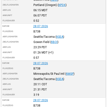
Portland (Oregon)
(
KPDX
)
ZIELFLUGHAFEN
06:15
MDT
ABFLUG
06:07
PDT
ANKUNFT
0:52
FLUGDAUER
28.07.2026
DATUM
B738
FLUGZEUG
Seattle/Tacoma
(
KSEA
)
ABFLUGHAFEN
Gowen Field
(
KBOI
)
ZIELFLUGHAFEN
23:29
PDT
ABFLUG
01:26
MDT
(+1)
ANKUNFT
0:57
FLUGDAUER
28.07.2026
DATUM
B738
FLUGZEUG
Minneapolis/St Paul Intl
(
KMSP
)
ABFLUGHAFEN
Seattle/Tacoma
(
KSEA
)
ZIELFLUGHAFEN
20:11
CDT
ABFLUG
21:31
PDT
ANKUNFT
3:19
FLUGDAUER
28.07.2026
DATUM
B738
FLUGZEUG