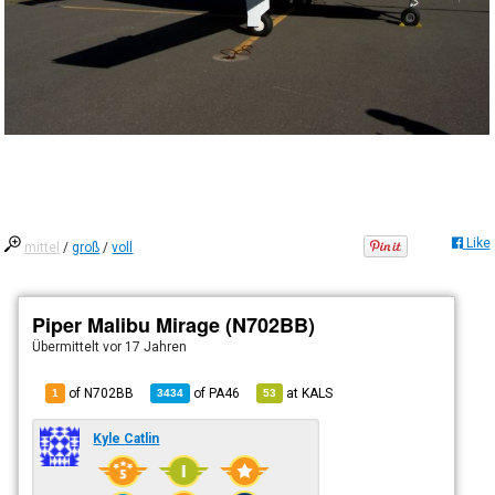
Like
mittel
/
groß
/
voll
Piper Malibu Mirage (N702BB)
Übermittelt
vor 17 Jahren
of N702BB
of
PA46
at
KALS
1
3434
53
Kyle Catlin