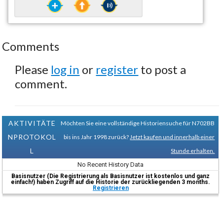
Comments
Please
log in
or
register
to post a
comment.
AKTIVITÄTE
Möchten Sie eine vollständige Historiensuche für N702BB
NPROTOKOL
bis ins Jahr 1998 zurück?
Jetzt kaufen und innerhalb einer
L
Stunde erhalten.
No Recent History Data
Basisnutzer (Die Registrierung als Basisnutzer ist kostenlos und ganz
einfach!) haben Zugriff auf die Historie der zurückliegenden 3 months.
Registrieren