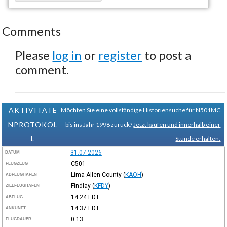
Comments
Please
log in
or
register
to post a
comment.
AKTIVITÄTE
Möchten Sie eine vollständige Historiensuche für N501MC
NPROTOKOL
bis ins Jahr 1998 zurück?
Jetzt kaufen und innerhalb einer
L
Stunde erhalten.
31.07.2026
DATUM
C501
FLUGZEUG
Lima Allen County
(
KAOH
)
ABFLUGHAFEN
Findlay
(
KFDY
)
ZIELFLUGHAFEN
14:24
EDT
ABFLUG
14:37
EDT
ANKUNFT
0:13
FLUGDAUER