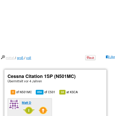
Like
mittel
/
groß
/
voll
Cessna Citation 1SP (N501MC)
Übermittelt
vor 4 Jahren
of N501MC
of
C501
at
KSCA
3
856
18
Matt D