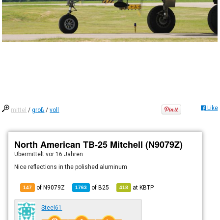
Like
mittel
/
groß
/
voll
North American TB-25 Mitchell (N9079Z)
Übermittelt
vor 16 Jahren
Nice reflections in the polished aluminum
of N9079Z
of
B25
at
KBTP
147
1763
418
Steel61