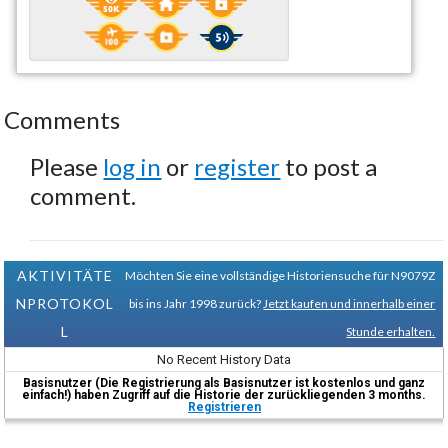
Comments
Please
log in
or
register
to post a
comment.
AKTIVITÄTE
Möchten Sie eine vollständige Historiensuche für N9079Z
NPROTOKOL
bis ins Jahr 1998 zurück?
Jetzt kaufen und innerhalb einer
L
Stunde erhalten.
No Recent History Data
Basisnutzer (Die Registrierung als Basisnutzer ist kostenlos und ganz
einfach!) haben Zugriff auf die Historie der zurückliegenden 3 months.
Registrieren