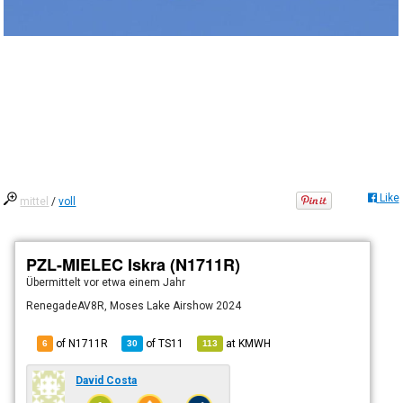
Like
mittel
/
voll
PZL-MIELEC Iskra (N1711R)
Übermittelt
vor etwa einem Jahr
RenegadeAV8R, Moses Lake Airshow 2024
of N1711R
of
TS11
at
KMWH
6
30
113
David Costa