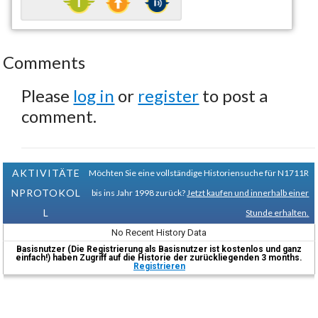
Comments
Please
log in
or
register
to post a
comment.
AKTIVITÄTE
Möchten Sie eine vollständige Historiensuche für N1711R
NPROTOKOL
bis ins Jahr 1998 zurück?
Jetzt kaufen und innerhalb einer
L
Stunde erhalten.
No Recent History Data
Basisnutzer (Die Registrierung als Basisnutzer ist kostenlos und ganz
einfach!) haben Zugriff auf die Historie der zurückliegenden 3 months.
Registrieren