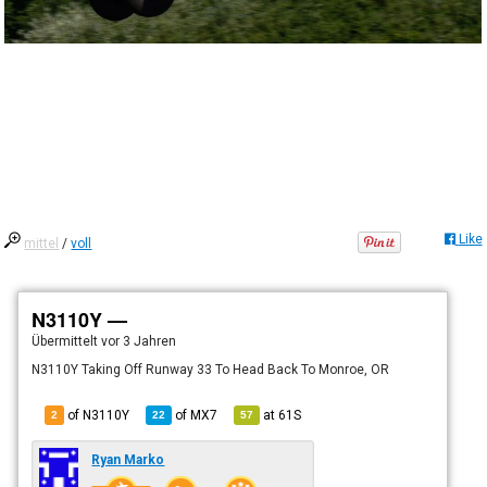
Like
mittel
/
voll
N3110Y —
Übermittelt
vor 3 Jahren
N3110Y Taking Off Runway 33 To Head Back To Monroe, OR
of N3110Y
of
MX7
at
61S
2
22
57
Ryan Marko