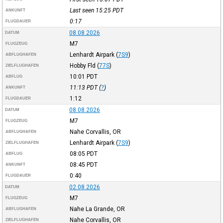
Last seen 15:25
PDT
ANKUNFT
0:17
FLUGDAUER
08.08.2026
DATUM
M7
FLUGZEUG
Lenhardt Airpark
(
7S9
)
ABFLUGHAFEN
Hobby Fld
(
77S
)
ZIELFLUGHAFEN
10:01
PDT
ABFLUG
11:13
PDT
(
?
)
ANKUNFT
1:12
FLUGDAUER
08.08.2026
DATUM
M7
FLUGZEUG
Nahe Corvallis, OR
ABFLUGHAFEN
Lenhardt Airpark
(
7S9
)
ZIELFLUGHAFEN
08:05
PDT
ABFLUG
08:45
PDT
ANKUNFT
0:40
FLUGDAUER
02.08.2026
DATUM
M7
FLUGZEUG
Nahe La Grande, OR
ABFLUGHAFEN
Nahe Corvallis, OR
ZIELFLUGHAFEN