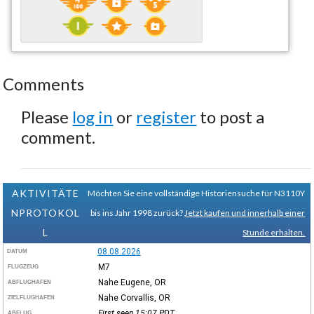
Comments
Please
log in
or
register
to post a
comment.
AKTIVITÄTE
Möchten Sie eine vollständige Historiensuche für N3110Y
NPROTOKOL
bis ins Jahr 1998 zurück?
Jetzt kaufen und innerhalb einer
L
Stunde erhalten.
08.08.2026
DATUM
M7
FLUGZEUG
Nahe Eugene, OR
ABFLUGHAFEN
Nahe Corvallis, OR
ZIELFLUGHAFEN
First seen 15:07
PDT
ABFLUG