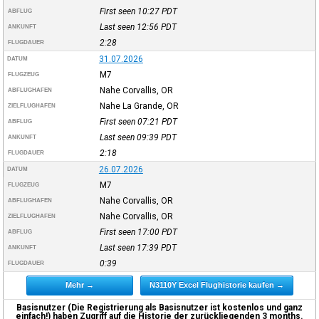
First seen 10:27
PDT
ABFLUG
Last seen 12:56
PDT
ANKUNFT
2:28
FLUGDAUER
31.07.2026
DATUM
M7
FLUGZEUG
Nahe Corvallis, OR
ABFLUGHAFEN
Nahe La Grande, OR
ZIELFLUGHAFEN
First seen 07:21
PDT
ABFLUG
Last seen 09:39
PDT
ANKUNFT
2:18
FLUGDAUER
26.07.2026
DATUM
M7
FLUGZEUG
Nahe Corvallis, OR
ABFLUGHAFEN
Nahe Corvallis, OR
ZIELFLUGHAFEN
First seen 17:00
PDT
ABFLUG
Last seen 17:39
PDT
ANKUNFT
0:39
FLUGDAUER
Mehr →
N3110Y Excel Flughistorie kaufen →
Basisnutzer (Die Registrierung als Basisnutzer ist kostenlos und ganz
einfach!) haben Zugriff auf die Historie der zurückliegenden 3 months.