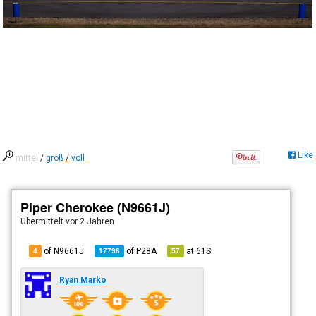
Like
mittel
/
groß
/
voll
Piper Cherokee (N9661J)
Übermittelt
vor 2 Jahren
of N9661J
of
P28A
at
61S
4
17796
57
Ryan Marko