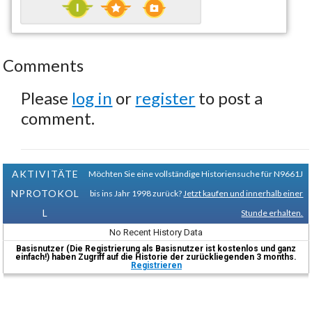
Comments
Please
log in
or
register
to post a
comment.
AKTIVITÄTE
Möchten Sie eine vollständige Historiensuche für N9661J
NPROTOKOL
bis ins Jahr 1998 zurück?
Jetzt kaufen und innerhalb einer
L
Stunde erhalten.
No Recent History Data
Basisnutzer (Die Registrierung als Basisnutzer ist kostenlos und ganz
einfach!) haben Zugriff auf die Historie der zurückliegenden 3 months.
Registrieren