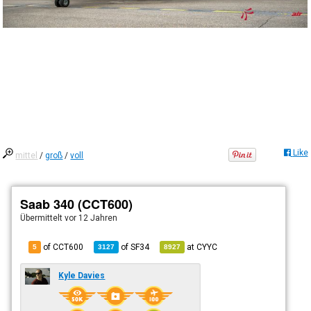
Like
mittel
/
groß
/
voll
Saab 340 (CCT600)
Übermittelt
vor 12 Jahren
of CCT600
of
SF34
at
CYYC
5
3127
8927
Kyle Davies