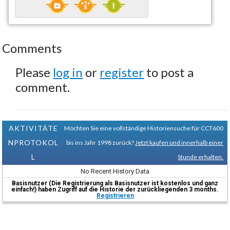
Comments
Please
log in
or
register
to post a
comment.
AKTIVITÄTE
Möchten Sie eine vollständige Historiensuche für CCT600
NPROTOKOL
bis ins Jahr 1998 zurück?
Jetzt kaufen und innerhalb einer
L
Stunde erhalten.
No Recent History Data
Basisnutzer (Die Registrierung als Basisnutzer ist kostenlos und ganz
einfach!) haben Zugriff auf die Historie der zurückliegenden 3 months.
Registrieren