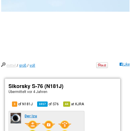
Like
mittel
/
groß
/
voll
Sikorsky S-76 (N181J)
Übermittelt
vor 4 Jahren
of N181J
of
S76
at
KJRA
3
1017
44
Der Izu